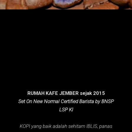
n
g
a
n
RUMAH KAFE JEMBER sejak 2015
Set On New Normal Certified Barista by BNSP
LSP KI
KOPI yang baik adalah sehitam IBLIS,
panas