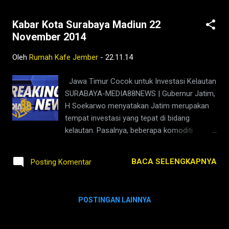
Kabar Kota Surabaya Madiun 22
November 2014
Oleh
Rumah Kafe Jember
-
22.11.14
Jawa Timur Cocok untuk Investasi Kelautan
SURABAYA-MEDIA88NEWS | Gubernur Jatim,
H Soekarwo menyatakan Jatim merupakan
tempat investasi yang tepat di bidang
kelautan. Pasalnya, beberapa komoditi
perikanan dan kelautan Jatim kini telah
diekspor ke mancanegara dan mampu
BACA SELENGKAPNYA
Posting Komentar
menambah devisa negara. Saat Konferensi
Nasional Pengelolaan Sumberdaya Laut
Pesisir dan Pulau Pulau Kecil IX di Surabaya,
POSTINGAN LAINNYA
Rabu (19/11) malam melalui siaran pers
Humas Setdaprov, Pakde Karwo
mengatakan, komoditi perikanan dan