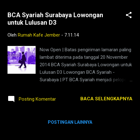
BCA Syariah Surabaya Lowongan
untuk Lulusan D3
Oleh
Rumah Kafe Jember
-
7.11.14
Now Open | Batas pengiriman lamaran paling
lambat diterima pada tanggal 20 November
2014 BCA Syariah Surabaya Lowongan untuk
Lulusan D3 Lowongan BCA Syariah -
Surabaya | PT BCA Syariah menjadi pelopor
industri perbankan syariah Indonesia sebagai
bank yang unggul di bidang penyelesaian
BACA SELENGKAPNYA
Posting Komentar
pembayaran, penghimpun dana dan
pembiayaan bagi nasabah perseorangan,
mikro, kecil dan menengah. Dengan
POSTINGAN LAINNYA
menawarkan produk dan jasa perbankan
yang berkualitas serta ditunjang kemudahan
akses dan kecepatan transaksi.Sesuai