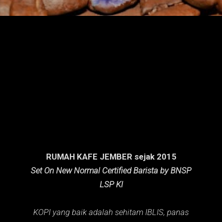
n
g
a
n
RUMAH KAFE JEMBER sejak 2015
Set On New Normal Certified Barista by BNSP
LSP KI
KOPI yang baik adalah sehitam IBLIS,
panas