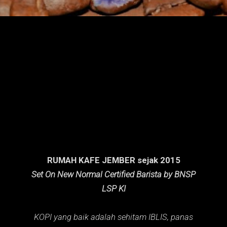
n
g
a
n
RUMAH KAFE JEMBER sejak 2015
Set On New Normal Certified Barista by BNSP
LSP KI
KOPI yang baik adalah sehitam IBLIS,
panas