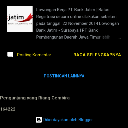
untuk melistriki seluruh Nusantara
Lowongan Kerja PT. Bank Jatim | Batas
Registrasi secara online dilakukan sebelum
pada tanggal 22 November 2014 Lowongan
Bank Jatim - Surabaya | PT. Bank
Pembangunan Daerah Jawa Timur lebih
dikenal dengan BANK JATIM sebagai
Perusahaan perbankan yang dimiliki
BACA SELENGKAPNYA
Posting Komentar
pemerintah daerah. Bank Jatim telah
mengoperasikan selama 53 tahun dengan
mengalami perkembangan yang pesat dan
POSTINGAN LAINNYA
mampu meghadapi persaingan yang ketat
antar perbankan. Semua ini tidak lepas dari
visi dari Bank Jatim untuk menjadikan Bank
Pengunjung yang Riang Gembira
yang sehat, berkembang secara wajar dan
Memiliki manajemen dan sumber daya
1
6
4
2
2
2
manusia yang profesional. Sehingga Tujuan
dari PT Bank Jatim untuk meningkatkan
Diberdayakan oleh Blogger
profesionalitas dan independensi sebagai