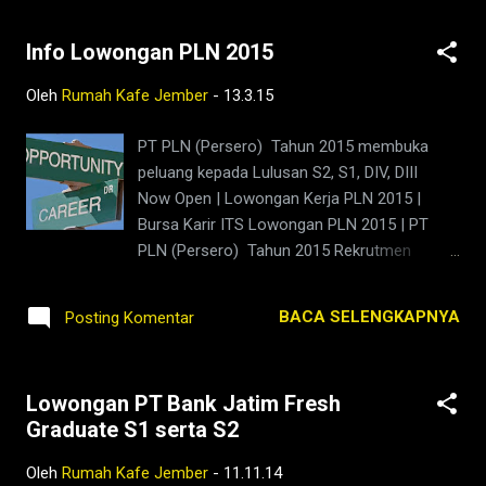
Info Lowongan PLN 2015
Oleh
Rumah Kafe Jember
-
13.3.15
PT PLN (Persero) Tahun 2015 membuka
peluang kepada Lulusan S2, S1, DIV, DIII
Now Open | Lowongan Kerja PLN 2015 |
Bursa Karir ITS Lowongan PLN 2015 | PT
PLN (Persero) Tahun 2015 Rekrutmen
kepada anda yang lulusan S2, S1, DIV, DIII
Melalui Bursa Karir ITS 29 pada tanggal 18 –
BACA SELENGKAPNYA
Posting Komentar
19 Maret 2015. PT PLN (Persero) merupakan
perusahaan penyedia jasa kelistrikan
terbesar di Indonesia. Sesuai dengan visi
Lowongan PT Bank Jatim Fresh
untuk “Diakui sebagai Perusahaan Kelas
Graduate S1 serta S2
Dunia yang Bertumbuh kembang, Unggul dan
Terpercaya dengan bertumpu pada Potensi
Oleh
Rumah Kafe Jember
-
11.11.14
Insani”, PT PLN (Persero) berkomitmen