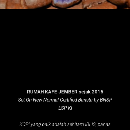
n
g
a
n
RUMAH KAFE JEMBER sejak 2015
Set On New Normal Certified Barista by BNSP
LSP KI
KOPI yang baik adalah sehitam IBLIS,
panas