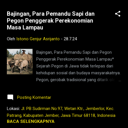
Bajingan, Para Pemandu Sapi dan
Pegon Penggerak Perekonomian
Masa Lampau
Oleh
Istono Genjur Asrijanto
-
28.7.24
Bajingan, Para Pemandu Sapi dan Pegon
Penggerak Perekonomian Masa Lampau*
Sejarah Pegon di Jawa tidak terlepas dari
kehidupan sosial dan budaya masyarakatnya.
Pegon, gerobak tradisional yang ditarik oleh
sapi, telah menjadi bagian integral dari
kehidupan masyarakat Jawa, khususnya di
Posting Komentar
daerah pesisir seperti Jember sejak masa
lampau. Kemudian muncul sebagai acara
Lokasi:
Jl. PB Sudirman No.97, Wetan Ktr., Jemberlor, Kec.
tradisi lokal dan telah berlangsung sejak
Patrang, Kabupaten Jember, Jawa Timur 68118, Indonesia
tahun 1989 dan terus dilestarikan hingga kini.
BACA SELENGKAPNYA
Pegon tidak hanya berfungsi sebagai alat