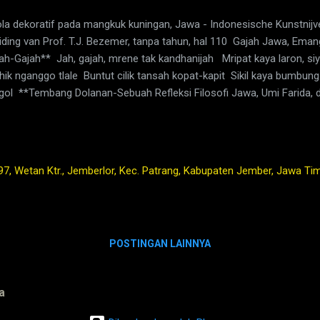
a dekoratif pada mangkuk kuningan, Jawa - Indonesische Kunstnijve
eiding van Prof. T.J. Bezemer, tanpa tahun, hal 110 Gajah Jawa, Em
ah-Gajah** Jah, gajah, mrene tak kandhanijah Mripat kaya laron, s
hik nganggo tlale Buntut cilik tansah kopat-kapit Sikil kaya bumb
ol **Tembang Dolanan-Sebuah Refleksi Filosofi Jawa, Umi Farida, d
gah, 2016 Ini adalah tembang yang biasa dilantunkan di permainan
 menggambarkan tentang binatang bernama gajah. Gajah Jawa ( Ele
ang memiliki sejarah menarik. Seperti cerita bahwa gajah diperkena
h East India Company pada tahun 1750 ke #Nusantara, atau sengaja 
97, Wetan Ktr., Jemberlor, Kec. Patrang, Kabupaten Jember, Jawa Ti
pat ke Nusantara, utamanya Jawa. Juga teori yang menyatakan, bah
POSTINGAN LAINNYA
a