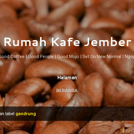
Langsung ke konten utama
Rumah Kafe Jember
Good Coffee | Good People | Good Mojo | Set On New Normal | Ngo
Halaman
BERANDA
an label
gandrung