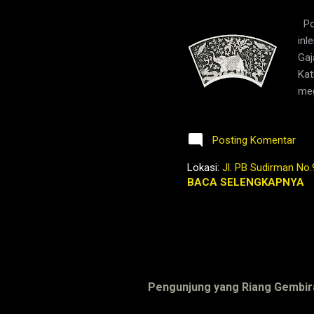
Pol
inl
Gaj
Kat
meg
Ten
ini
Posting Komentar
mem
ole
Lokasi:
Jl. PB Sudirman No.
tem
BACA SELENGKAPNYA
...
Pengunjung yang Riang Gembir