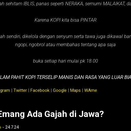
ah sehitam IBLIS,
panas seperti NERAKA,
semurni MALAIKAT,
d
Karena KOPI kita bisa PINTAR
ah sendiri, dikelola dengan senyum serta tawa juga dikawal baris
ngopi, ngobrol atau membahas tentang apa saja
buka setiap hari mulai pk 18.00
LAM PAHIT KOPI TERSELIP MANIS DAN RASA YANG LUAR BI
agram
|
Twitter
|
Facebook
|
Google
|
Maps
|
WAme
Emang Ada Gajah di Jawa?
o
-
24.7.24