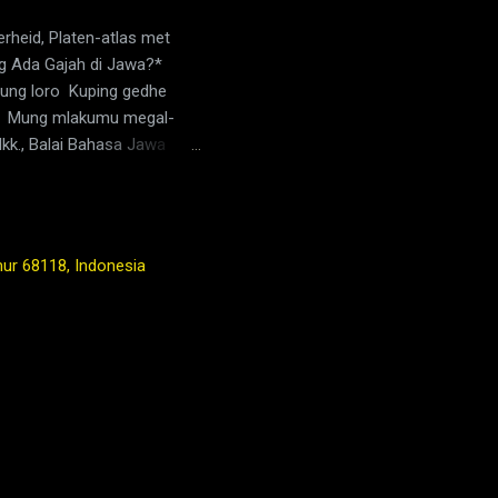
rheid, Platen-atlas met
ang Ada Gajah di Jawa?*
iyung loro Kuping gedhe
ung Mung mlakumu megal-
kk., Balai Bahasa Jawa
 anak Jawa Tengah, tembang
phas maximus sondaicus )
lkan kepada Sultan Sulu
di datangkan dari suatu
mur 68118, Indonesia
wa gajah di Jawa masa itu