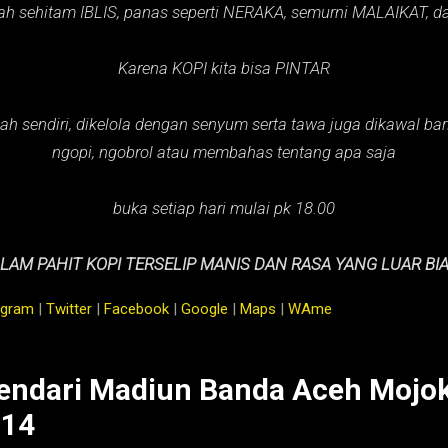
ah sehitam IBLIS,
panas seperti NERAKA,
semurni MALAIKAT,
d
Karena KOPI kita bisa PINTAR
ah sendiri, dikelola dengan senyum serta tawa juga dikawal baris
ngopi, ngobrol atau membahas tentang apa saja
buka setiap hari mulai pk 18.00
LAM PAHIT KOPI TERSELIP MANIS DAN RASA YANG LUAR BI
agram
|
Twitter
|
Facebook
|
Google
|
Maps
|
WAme
endari Madiun Banda Aceh Mojok
014