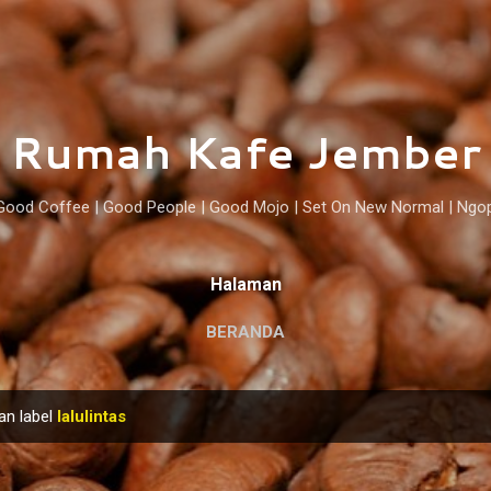
Langsung ke konten utama
Rumah Kafe Jember
Good Coffee | Good People | Good Mojo | Set On New Normal | Ngo
Halaman
BERANDA
an label
lalulintas