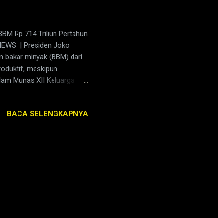
BM Rp 714 Triliun Pertahun
NEWS | Presiden Joko
n bakar minyak (BBM) dari
roduktif, meskipun
dalam Munas XII Keluarga
Grand Clarion, Kendari,
 mengajak semua pihak
BACA SELENGKAPNYA
, subsidi BBM itu mencapai
kan sementara dalam kurun
77 triliun. “Kita ini orang