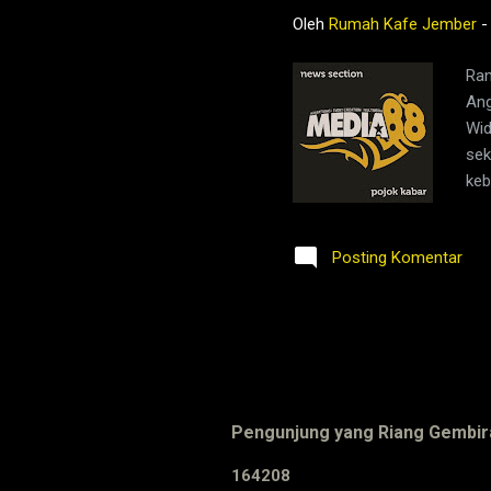
Oleh
Rumah Kafe Jember
Ran
Ang
Wid
sek
keb
Alu
Sul
Posting Komentar
unt
Rp 
yan
bor
Pengunjung yang Riang Gembir
1
6
4
2
0
8