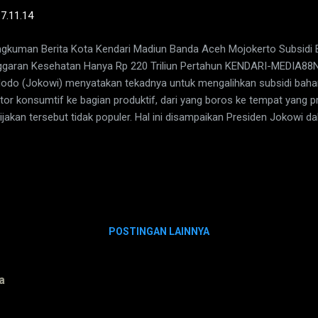
-
7.11.14
gkuman Berita Kota Kendari Madiun Banda Aceh Mojokerto Subsidi B
garan Kesehatan Hanya Rp 220 Triliun Pertahun KENDARI-MEDIA88
odo (Jokowi) menyatakan tekadnya untuk mengalihkan subsidi baha
tor konsumtif ke bagian produktif, dari yang boros ke tempat yang p
ijakan tersebut tidak populer. Hal ini disampaikan Presiden Jokowi 
mni Universitas Gajahmada (KAGAMA) yang diselenggarakan di Hotel 
awesi Tenggara (Sultra), Kamis (6/11) malam. Presiden Jokowi juga
uk berpikir bersama, bahwa dalam lima tahun ini, lima tahun terakhir
714 triliun. “Tiap hari kita bakar,” ujar Presiden seraya membanding
g sama anggaran kesehatan hanya Rp 220 triliun, dan infrastruktur Rp 5
os, kita itu orang konsumtif. Kalau i...
POSTINGAN LAINNYA
a