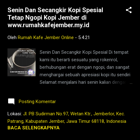
#instagood #barista #coffeeholic #kopilokal
Senin Dan Secangkir Kopi Spesial
#photooftheday #TetapProtokolNewNormal
Tetap Ngopi Kopi Jember di
#JanganNulari #JanganKetularan
www.rumahkafejember.my.id
kopi,jember,rumah,kafe,kedai,es kopi
susu,wedang
Oleh
Rumah Kafe Jember Online
-
5.4.21
rempah,barista,robusta,arabika,ngopi,warung,
coffeshop,bisnis,ngopi,youtube,facebook,go
Senin Dan Secangkir Kopi Spesial Di tempat
ogle,maps,kopi nyaman di
kami itu berarti sesuatu yang rokenrol,
lambung,2021,tubruk,pandemi,covid19,sejara
berhubungan erat dengan ngopi, dan sangat
h,foto,lawas,indonesia,nusantara,hindia
menghargai sebuah apresiasi kopi itu sendiri
belanda,nederlands,indies,dutch,kolonial,mas
Selamat menjalani hari senin kalian dengan
a lalu,history,ngopi,kedai kopi di jember,jenis
semangat sodara gaes Kami mulai buka
kopi jember,kafe di jember,kopi jember,bisnis
meja dan dapur mulai 18.00 wib Tetap Ngopi
coffee shop di indonesia,harga kopi
Posting Komentar
Kopi Jember di www.rumahkafejember.my.id
jember,bisnis co...
KOPI ROBUSTA ARABIKA JEMBER 2021
Lokasi:
Jl. PB Sudirman No.97, Wetan Ktr., Jemberlor, Kec.
@rumahkafejember #ngopi #kopi #jember
Patrang, Kabupaten Jember, Jawa Timur 68118, Indonesia
#tubruk #wedang #uwuh #rempah
BACA SELENGKAPNYA
#jemberhits #ngopimalam #coffee