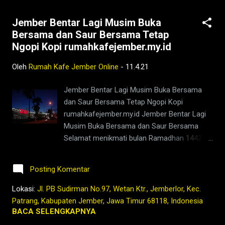
Tetap Ngopi Kopi Jember di
Jember Bentar Lagi Musim Buka
www.rumahkafejember.my.id KOPI ROBUSTA
Bersama dan Saur Bersama Tetap
ARABIKA JEMBER 2021 @rumahkafejember
Ngopi Kopi rumahkafejember.my.id
#ngopi #kopi #jember #tubruk #wedang
#uwuh #rempah #jemberhits #ngopimalam
Oleh
Rumah Kafe Jember Online
-
11.4.21
#coffee #ngopisiang #pecintakopi
#penikmatkopi #kopihijau #kopienak
Jember Bentar Lagi Musim Buka Bersama
#coffeetime #coffeeaddict #ngopisore
dan Saur Bersama Tetap Ngopi Kopi
#rokenrol #coffeebeans #coffeelovers
rumahkafejember.my.id Jember Bentar Lagi
#instagood #barista #coffeeholic #kopilokal
Musim Buka Bersama dan Saur Bersama
#photooftheday #TetapProtokolNewNormal
Selamat menikmati bulan Ramadhan 1442 H
#JanganNulari #JanganKetularan ngopi,kedai
di Jember hari ini dengan orang-orang yang
kopi di jember,jenis kopi jember,kafe di
kalian sayangi kak Jangan lupa berbukalah
jember,kopi jem...
Posting Komentar
dengan yang manis dan selalu ngopi seperti
biasa seperti kabar berita Jember tentang
Lokasi:
Jl. PB Sudirman No.97, Wetan Ktr., Jemberlor, Kec.
Kopi Jember yang nikmat Tetap Ngopi Kopi
Patrang, Kabupaten Jember, Jawa Timur 68118, Indonesia
Jember di www.rumahkafejember.my.id KOPI
BACA SELENGKAPNYA
ROBUSTA ARABIKA JEMBER 2021