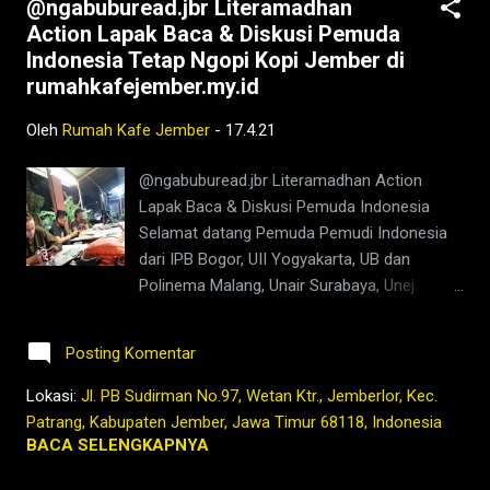
@ngabuburead.jbr Literamadhan
ini setiap kali kita melewati jalan menuju
Action Lapak Baca & Diskusi Pemuda
pasar kreongan, pasar langganan kami itu,
Indonesia Tetap Ngopi Kopi Jember di
selalu dihibur dengan banyak Derkuku liar
rumahkafejember.my.id
(Streptopelia bitorquata) atau biasa disebut
Burung Puter yang nampaknya cukup banyak
Oleh
Rumah Kafe Jember
-
17.4.21
saat ini. Dahulu sebelum pandemi melanda
masih kelihatan satu dua Derkuku liar yang
@ngabuburead.jbr Literamadhan Action
terbang atau hinggap di kabel listrik
Lapak Baca & Diskusi Pemuda Indonesia
sepanjang jalan Nusa Indah Jember, itupun
Selamat datang Pemuda Pemudi Indonesia
jarang setiap hari. Kali ini cukup
dari IPB Bogor, UII Yogyakarta, UB dan
menyenangkan karena ada beberapa
Polinema Malang, Unair Surabaya, Unej
pasangan derkuku liar kar...
Jember, Poltek Jember dan banyak lagi yang
lain Lapak Baca menunggu saat berbuka
Posting Komentar
dengan membaca ratusan buku di
@rumahkafejember lalu ba'da tarawih ada
Lokasi:
Jl. PB Sudirman No.97, Wetan Ktr., Jemberlor, Kec.
diskusi kecil yang ngobrolin apa aja yang jadi
Patrang, Kabupaten Jember, Jawa Timur 68118, Indonesia
trend saat ini di dunia mahasiswa setiap
BACA SELENGKAPNYA
jumat malam sabtu selama bulan puasa