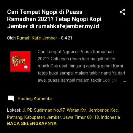
#coffee #ngopisiang #pecintakopi
Cari Tempat Ngopi di Puasa
#penikmatkopi #kopihijau #kopienak
Ramadhan 2021? Tetap Ngopi Kopi
#coffeetime #coffeeaddict #ngopisore
Jember di rumahkafejember.my.id
#rokenrol #coffeebeans #coffeelovers
#instagood #barista #coffeeholic #kopilokal
Oleh
Rumah Kafe Jember
-
8.4.21
#photooftheday #TetapProtokolNewNormal
#JanganNulari #JanganKetularan ngopi,kedai
Cari Tempat Ngopi di Puasa Ramadhan
kopi di jember,jenis kopi jember,kafe di
2021? Gak usah resah karena gak boleh
jember,kopi jember,bisnis coffee shop di
mudik Gak usah bingung apalagi gabut Kami
indonesia,harga kopi jember,bisnis coffee
tetap buka sampai malam takbir nanti Ya dari
shop,warung kopi jember,kopi nyaman di
awal puasa sampai malam takbir Los gak
lambung,rumah,2021,tubruk,pandemi,covid19,
rewel dengan menu baru KOPI REMPAH
sejarah,foto,lawas,indonesia,nusantara,hindi
SPESIAL @rumahkafejember Buka meja dan
a belanda,ne...
Posting Komentar
dapur mulai 19.00 wib Tetap Ngopi Kopi
Jember di www.rumahkafejember.my.id KOPI
Lokasi:
Jl. PB Sudirman No.97, Wetan Ktr., Jemberlor, Kec.
ROBUSTA ARABIKA JEMBER 2021
Patrang, Kabupaten Jember, Jawa Timur 68118, Indonesia
@rumahkafejember #ngopi #kopi #jember
BACA SELENGKAPNYA
#tubruk #wedang #uwuh #rempah