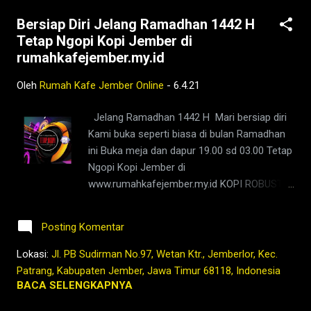
#photooftheday #TetapProtokolNewNormal
Bersiap Diri Jelang Ramadhan 1442 H
#JanganNulari #JanganKetularan ngopi,kedai
Tetap Ngopi Kopi Jember di
kopi di jember,jenis kopi jember,kafe di
rumahkafejember.my.id
jember,kopi jember,bisnis coffee shop di
indonesia,harga kopi jember,bisnis coffee
Oleh
Rumah Kafe Jember Online
-
6.4.21
shop,warung kopi jember,kopi nyaman di
lambung,rumah,2021,tubruk,pandemi,covid19,
Jelang Ramadhan 1442 H Mari bersiap diri
sejarah,foto,lawas,indonesia,nusantara,hindi
Kami buka seperti biasa di bulan Ramadhan
a
ini Buka meja dan dapur 19.00 sd 03.00 Tetap
belanda,nederlands,indies,dutch,kolonial,mas
Ngopi Kopi Jember di
a lalu,history,kopi,jember,rumah,kafe,kedai,es
www.rumahkafejember.my.id KOPI ROBUSTA
kopi
ARABIKA JEMBER 2021 @rumahkafejember
susu,wedang,rempah,barista,robusta,arabika,
#ngopi #kopi #jember #tubruk #wedang
ngopi,warung,coffeshop,bisnis,ngopi,youtube
Posting Komentar
#uwuh #rempah #jemberhits #ngopimalam
,facebook,google,maps,
#coffee #ngopisiang #pecintakopi
Lokasi:
Jl. PB Sudirman No.97, Wetan Ktr., Jemberlor, Kec.
#penikmatkopi #kopihijau #kopienak
Patrang, Kabupaten Jember, Jawa Timur 68118, Indonesia
#coffeetime #coffeeaddict #ngopisore
BACA SELENGKAPNYA
#rokenrol #coffeebeans #coffeelovers