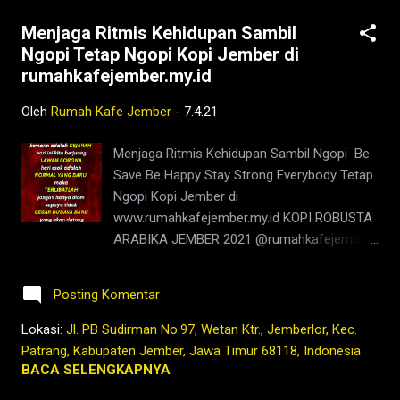
#jemberhits #ngopimalam #coffee
Menjaga Ritmis Kehidupan Sambil
#ngopisiang #pecintakopi #penikmatkopi
Ngopi Tetap Ngopi Kopi Jember di
#kopihijau #kopienak #coffeetime
rumahkafejember.my.id
#coffeeaddict #ngopisore #rokenrol
#coffeebeans #coffeelovers #instagood
Oleh
Rumah Kafe Jember
-
7.4.21
#barista #coffeeholic #kopilokal
#photooftheday #TetapProtokolNewNormal
Menjaga Ritmis Kehidupan Sambil Ngopi Be
#JanganNulari #JanganKetularan
Save Be Happy Stay Strong Everybody Tetap
kopi,jember,rumah,kafe,kedai,es kopi
Ngopi Kopi Jember di
susu,wedang
www.rumahkafejember.my.id KOPI ROBUSTA
rempah,barista,robusta,arabika,ngopi,warung,
ARABIKA JEMBER 2021 @rumahkafejember
coffeshop,bisnis,ngopi,youtube,facebook,go
#ngopi #kopi #jember #tubruk #wedang
ogle,maps,kopi nyaman di
#uwuh #rempah #jemberhits #ngopimalam
lambung,2021,tubruk,pandemi,covid19,sejara
Posting Komentar
#coffee #ngopisiang #pecintakopi
h,foto,lawas,indonesia,nusantara,hindia
#penikmatkopi #kopihijau #kopienak
Lokasi:
Jl. PB Sudirman No.97, Wetan Ktr., Jemberlor, Kec.
belanda,nederlands,indies,du...
#coffeetime #coffeeaddict #ngopisore
Patrang, Kabupaten Jember, Jawa Timur 68118, Indonesia
#rokenrol #coffeebeans #coffeelovers
BACA SELENGKAPNYA
#instagood #barista #coffeeholic #kopilokal