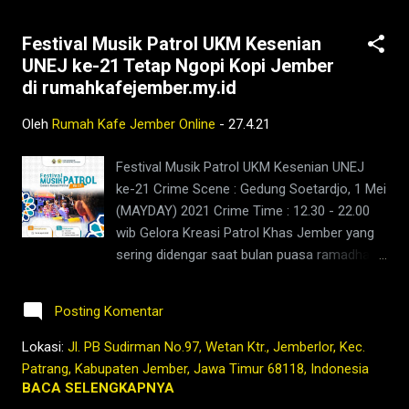
Festival Musik Patrol UKM Kesenian
UNEJ ke-21 Tetap Ngopi Kopi Jember
di rumahkafejember.my.id
Oleh
Rumah Kafe Jember Online
-
27.4.21
Festival Musik Patrol UKM Kesenian UNEJ
ke-21 Crime Scene : Gedung Soetardjo, 1 Mei
(MAYDAY) 2021 Crime Time : 12.30 - 22.00
wib Gelora Kreasi Patrol Khas Jember yang
sering didengar saat bulan puasa ramadhan
di jalanan Jember, kali ini bergema di sebuah
gedung bernama Soetardjo, bareng UKM
Posting Komentar
Kesenian Universitas Jember. Jadi mau
ngabuburit, bisa Mau buka bersama sambil
Lokasi:
Jl. PB Sudirman No.97, Wetan Ktr., Jemberlor, Kec.
nonton patrol, bisa Mau ngajak ortu atau
Patrang, Kabupaten Jember, Jawa Timur 68118, Indonesia
calon gebetan, bisa juga Mau nonton sambil
BACA SELENGKAPNYA
ngopi, bisa juga kok but PROKES is must yak.