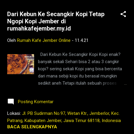
#jemberhits #ngopimalam #coffee
#ngopisiang #pecintakopi #penikmatkopi
Dari Kebun Ke Secangkir Kopi Tetap
#kopihijau #kopienak #coffeetime
Ngopi Kopi Jember di
#coffeeaddict #ngopisore #rokenrol
rumahkafejember.my.id
#coffeebeans #coffeelovers #instagood
#barista #coffeeholic #kopilokal
Oleh
Rumah Kafe Jember Online
-
11.4.21
#photooftheday #TetapProtokolNewNormal
#JanganNulari #JanganKetularan
Dari Kebun Ke Secangkir Kopi Kopi enak?
kopi,jember,rumah,kafe,kedai,es kopi
banyak sekali Sehari bisa 2 atau 3 cangkir
susu,wedang
kopi? sering sekali Kopi yang bisa bercerita
rempah,barista,robusta,arabika,ngopi,warung,
dari mana sebiji kopi itu berasal mungkin
bisnis,bukber,buka bersama,sahur
sedikit aneh Tetapi itulah sebuah proses
bersama,ngaji,ramadhan,lebaran,ketupat,berit
belajar menghargai orang-orang yang berada
a jember,jember ini hari,kopi nyaman di
di hulu sampai dengan hilir kopi yang secara
lambung,2021,tubruk,pandemi,covid19,youtub
Posting Komentar
telaten mempersiapkan kopi dengan
e,facebook,google,maps,sejarah,indonesia,n
sepenuh hati Rasa enak dan kesukaan akan
Lokasi:
Jl. PB Sudirman No.97, Wetan Ktr., Jemberlor, Kec.
usanta...
kopi kita akan semakin membumbung jika
Patrang, Kabupaten Jember, Jawa Timur 68118, Indonesia
secangkir kopimu bisa bercerita dan itu
BACA SELENGKAPNYA
sangatlah auto menyenangkan buat semua