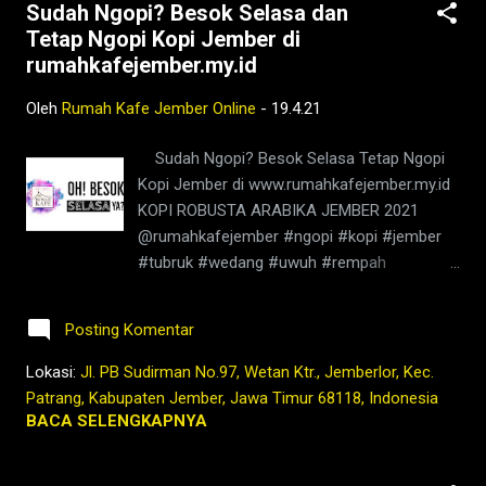
Sudah Ngopi? Besok Selasa dan
#penikmatkopi #kopihijau #kopienak
Tetap Ngopi Kopi Jember di
#coffeetime #coffeeaddict #ngopisore
rumahkafejember.my.id
#rokenrol #coffeebeans #coffeelovers
#instagood #barista #coffeeholic #kopilokal
Oleh
Rumah Kafe Jember Online
-
19.4.21
#photooftheday #TetapProtokolNewNormal
#JanganNulari #JanganKetularan
Sudah Ngopi? Besok Selasa Tetap Ngopi
kopi,jember,rumah,kafe,kedai,es kopi
Kopi Jember di www.rumahkafejember.my.id
susu,wedang
KOPI ROBUSTA ARABIKA JEMBER 2021
rempah,barista,robusta,arabika,ngopi,warung,
@rumahkafejember #ngopi #kopi #jember
bisnis,bukber,buka bersama,sahur
#tubruk #wedang #uwuh #rempah
bersama,ngaji,ramadhan,lebaran,ketupat,berit
#jemberhits #ngopimalam #coffee
a jember,jember ini hari,kopi nyaman di
#ngopisiang #pecintakopi #penikmatkopi
lambung,2021,tubruk,pandemi,covid19,youtub
Posting Komentar
#kopihijau #kopienak #coffeetime
e,facebook,go...
#coffeeaddict #ngopisore #rokenrol
Lokasi:
Jl. PB Sudirman No.97, Wetan Ktr., Jemberlor, Kec.
#coffeebeans #coffeelovers #instagood
Patrang, Kabupaten Jember, Jawa Timur 68118, Indonesia
#barista #coffeeholic #kopilokal
BACA SELENGKAPNYA
#photooftheday #TetapProtokolNewNormal
#JanganNulari #JanganKetularan ngopi,kedai