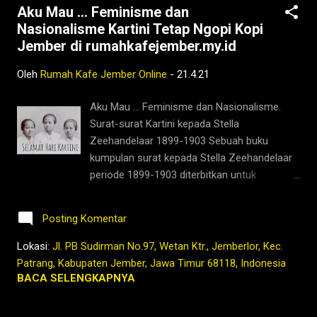
Aku Mau ... Feminisme dan
mempercepat fenomena pemanasan global.
Nasionalisme Kartini Tetap Ngopi Kopi
Tindakan kecil tetapi produksi sampah kedai
Jember di rumahkafejember.my.id
kecil kami berkurang drastis karena sampah
plastik hampir berkurang 90% dan itu
Oleh
Rumah Kafe Jember Online
-
21.4.21
membuat kami bahagia Tetap Ngopi Kopi
Jember di www.rumahkafejember.my.id KOPI
Aku Mau ... Feminisme dan Nasionalisme.
ROBUSTA ARABIKA JEMBER 2021
Surat-surat Kartini kepada Stella
@rumahkafejember #ngopi #kopi #jember
Zeehandelaar 1899-1903 Sebuah buku
#tubruk #wedang #uwuh #rempah
kumpulan surat kepada Stella Zeehandelaar
#jemberhits #ngopimalam #coffee
periode 1899-1903 diterbitkan untuk
#ngopisiang #pecintakopi #penikmatkopi
memperingati 100 tahun wafatnya. Isinya
#kopihijau #kopienak #coffeetime
memperlihatkan wajah lain Kartini. Koleksi
#coffeeaddict #ngopisore #rokenrol
Posting Komentar
surat Kartini itu dikumpulkan Dr Joost Coté,
#coffeebeans ...
diterjemahkan dengan judul Aku Mau ...
Lokasi:
Jl. PB Sudirman No.97, Wetan Ktr., Jemberlor, Kec.
Feminisme dan Nasionalisme. Surat-surat
Patrang, Kabupaten Jember, Jawa Timur 68118, Indonesia
Kartini kepada Stella Zeehandelaar 1899-
BACA SELENGKAPNYA
1903. "Aku Mau ..." adalah moto Kartini.
Sepenggal ungkapan itu mewakili sosok yang