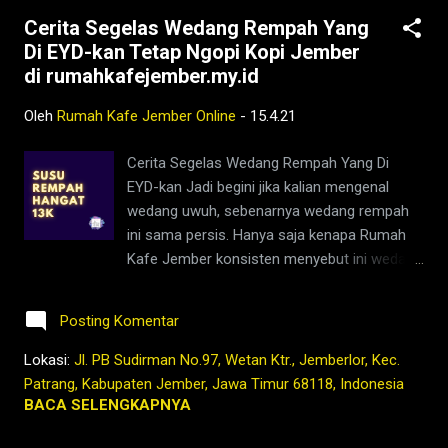
ramadhan Selamat UTS juga .... Tetap Ngopi
Cerita Segelas Wedang Rempah Yang
Kopi Jember di www.rumahkafejember.my.id
Di EYD-kan Tetap Ngopi Kopi Jember
KOPI ROBUSTA ARABIKA JEMBER 2021
di rumahkafejember.my.id
@rumahkafejember #ngopi #kopi #jember
#tubruk #wedang #uwuh #rempah
Oleh
Rumah Kafe Jember Online
-
15.4.21
#jemberhits #ngopimalam #coffee
#ngopisiang #pecintakopi #penikmatkopi
Cerita Segelas Wedang Rempah Yang Di
#kopihijau #kopienak #coffeetime
EYD-kan Jadi begini jika kalian mengenal
#coffeeaddict #ngopisore #rokenrol
wedang uwuh, sebenarnya wedang rempah
#coffeebeans #coffeelovers #instagood
ini sama persis. Hanya saja kenapa Rumah
#barista #coffeeholic #kopilokal
Kafe Jember konsisten menyebut ini wedang
#photooftheday #TetapProtokolNewNormal
rempah dan bukan wedang uwuh seperti
#JanganNulari #JanganKetularan
yang terkenal di Jogjakarta atau Solo
kopi,jember,rumah,kafe,kedai,es kopi
Posting Komentar
Surakarta. Ya, sederhananya ini menyangkut
susu,wedang rempah,bar...
bagaimana sebuah produk kuliner dikenal
Lokasi:
Jl. PB Sudirman No.97, Wetan Ktr., Jemberlor, Kec.
oleh penggemarnya secara mudah. Caranya
Patrang, Kabupaten Jember, Jawa Timur 68118, Indonesia
ya harus di EYD-kan. Apa itu EYD? EYD
BACA SELENGKAPNYA
adalah singkatan Ejaan Yang Di-Jember-kan.