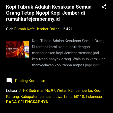
HDPE/PP yang sudah foodgrade dengan
Kopi Tubruk Adalah Kesukaan Semua
kode 1,4,5 dan 7 itupun dalam jangka waktu
Orang Tetap Ngopi Kopi Jember di
sekitar 6 bulan Kami menggunakan 2 jenis
rumahkafejember.my.id
HDPE dengan kode 5 (PP) dan kode 7 (bio-
plastik) untuk mengemas kopi whole
Oleh
Rumah Kafe Jember Online
-
2.4.21
roastbean coffee dan ground coffee yang
dipesan oleh pelanggan kami Kopi juga
Kopi Tubruk Adalah Kesukaan Semua Orang
rentan kontaminasi udara yang
Di tempat kami, kopi tubruk dengan
menyebabkan aroma dan flavour kopi
menggunakan kopi Jember memang jadi
berkurang drastis Itulah sebabnya kami
kesukaan banyak orang. Walaupun kami juga
selalu mengemas dengan kemasan Kopi
menyediakan kopi tanpa ampas juga namun
Tubruk MiniOnPack 50gr Rumah Kafe Jember
kebanyakan orang masih suka melihat
Pakai seperlunya dan selalu ngopi enak
ampas kopi yang mengendap di dasar gelas.
setiap saat Te...
Posting Komentar
Buat kami itu juga penanda bahwa mereka
telah menyelesaikan sebuah ritual yang
Lokasi:
Jl. PB Sudirman No.97, Wetan Ktr., Jemberlor, Kec.
bernama "Jagongan karo Ngopi" ketika
Patrang, Kabupaten Jember, Jawa Timur 68118, Indonesia
mampir di tempat kami yang sederhana ini.
BACA SELENGKAPNYA
Kopi tubruk Jember Kopi Tubruk Indonesia