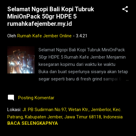
#ngopisiang #pecintakopi #penikmatkopi
Selamat Ngopi Bali Kopi Tubruk
#kopihijau #kopienak #coffeetime
MiniOnPack 50gr HDPE 5
#coffeeaddict #ngopisore #rokenrol
rumahkafejember.my.id
#coffeebeans #coffeelovers #instagood
#barista #coffeeholic #kopilokal
Oleh
Rumah Kafe Jember Online
-
3.4.21
#photooftheday #TetapProtokolNewNormal
#JanganNulari #JanganKetularan ngopi,kedai
Selamat Ngopi Bali Kopi Tubruk MiniOnPack
kopi di jember,jenis kopi jember,kafe di
50gr HDPE 5 Rumah Kafe Jember Menjamin
jember,kopi jember,bisnis coffee shop di
kesegaran kopimu dari waktu ke waktu
indonesia,harga kopi jember,bisnis coffee
Buka dan buat seperlunya sisanya akan tetap
shop,warung kopi jember,kopi nyaman di
segar seperti baru di fresh grind sampai 6
lambung,rumah,2021,tubruk,pandemi,covid19,
bulan walaupun terkadang disimpan setahun
sejarah,foto,lawas,indonesia,nusantara,hindi
pun masih segar ketika diseduh Kopi
a belanda,nederlands,ind...
Posting Komentar
memang bahan yang sedikit banyak rewel,
untuk mendapatkan rasa yang maksimal
Lokasi:
Jl. PB Sudirman No.97, Wetan Ktr., Jemberlor, Kec.
paling tidak harus disimpan dalam toples
Patrang, Kabupaten Jember, Jawa Timur 68118, Indonesia
kaca bukan plastik Jika harus menyimpan
BACA SELENGKAPNYA
dalam plastik usahakan di dalam kemasan