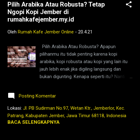
Pilih Arabika Atau Robusta? Tetap
selama ini tak pernah dilihat dan dijadikan
Ngopi Kopi Jember di
bahan perbincangan. Kartini berbicara
rumahkafejember.my.id
tentang banyak hal: sosial, budaya, agama,
bahkan korupsi. Tetap Ngopi Kopi Jember di
Oleh
Rumah Kafe Jember Online
-
20.4.21
www.rumahkafejember.my.id KOPI ROBUSTA
ARABIKA JEMBER 2021 @rumahkafejember
Pilih Arabika Atau Robusta? Apapun
#ngopi #kopi #jember #tubruk #wedang
pilihanmu itu tidak penting karena kopi
#uwuh #rempah #jemberhits #ngopimalam
arabika, kopi robusta atau kopi yang lain itu
#coffee #ngopisiang #pecintakopi
jauh lebih enak jika digiling langsung dan
#penikmatkopi #kopihijau #kopienak
bukan digunting. Kenapa seperti itu? Nanti
#coffeetime #coffeeaddict #ngopisore
kita ceritakan lebih banyak setelah kita ngopi
#rokenrol #coffeebeans #coffeelovers
Kopi Jawa Jember yang lezat dulu ya ....
#instagood ...
Posting Komentar
Tetap Ngopi Kopi Jember di
www.rumahkafejember.my.id KOPI ROBUSTA
Lokasi:
Jl. PB Sudirman No.97, Wetan Ktr., Jemberlor, Kec.
ARABIKA JEMBER 2021 @rumahkafejember
Patrang, Kabupaten Jember, Jawa Timur 68118, Indonesia
#ngopi #kopi #jember #tubruk #wedang
BACA SELENGKAPNYA
#uwuh #rempah #jemberhits #ngopimalam
#coffee #ngopisiang #pecintakopi