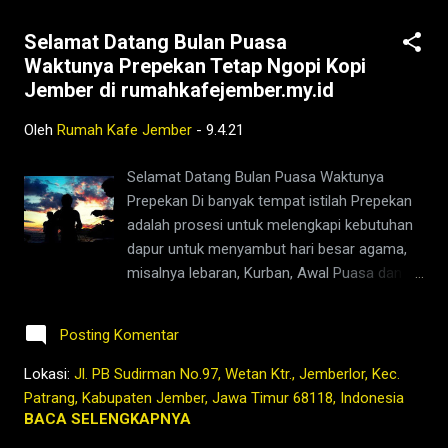
@rumahkafejember #ngopi #kopi #jember
Selamat Datang Bulan Puasa
#tubruk #wedang #uwuh #rempah
Waktunya Prepekan Tetap Ngopi Kopi
#jemberhits #ngopimalam #coffee
Jember di rumahkafejember.my.id
#ngopisiang #pecintakopi #penikmatkopi
#kopihijau #kopienak #coffeetime
Oleh
Rumah Kafe Jember
-
9.4.21
#coffeeaddict #ngopisore #rokenrol
#coffeebeans #coffeelovers #instagood
Selamat Datang Bulan Puasa Waktunya
#barista #coffeeholic #kopilokal
Prepekan Di banyak tempat istilah Prepekan
#photooftheday #TetapProtokolNewNormal
adalah prosesi untuk melengkapi kebutuhan
#JanganNulari #JanganKetularan
dapur untuk menyambut hari besar agama,
kopi,jember,rumah,kafe,kedai,es kopi
misalnya lebaran, Kurban, Awal Puasa dan
susu,wedang
lain-lain. Jadi ini ramainya semua pasar,
rempah,barista,robusta,arabika,ngopi,warung,
yang sering ke pasar pasti udah paham
bisnis,bukber,buka bersama,saur
Posting Komentar
Tetap Ngopi Kopi Jember di
bersama,ngaji,ramadhan,lebaran,ketupat,berit
www.rumahkafejember.my.id KOPI ROBUSTA
Lokasi:
Jl. PB Sudirman No.97, Wetan Ktr., Jemberlor, Kec.
a jember,jembe...
ARABIKA JEMBER 2021 @rumahkafejember
Patrang, Kabupaten Jember, Jawa Timur 68118, Indonesia
#ngopi #kopi #jember #tubruk #wedang
BACA SELENGKAPNYA
#uwuh #rempah #jemberhits #ngopimalam