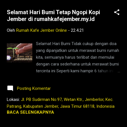
BACA* 🗓️ : Jumat & Sabtu, 23 & 24 April
Selamat Hari Bumi Tetap Ngopi Kopi
2021 ⏲️ : 15.00 - menjelang buka puasa ☕ :
Jember di rumahkafejember.my.id
Rumah Kafe ; Jl. PB Sudirman 97, Jember.
And also, *NGOBROL SANTAI* 🗓️ : Sabtu, 24
Oleh
Rumah Kafe Jember Online
-
22.4.21
April 2021 ⏲️ : 18.30 - 20.00 ☕ : Rumah Kafe ;
Jl. PB Sudirman 97, Jember. Ajak temen
Selamat Hari Bumi Tidak cukup dengan doa
kalian sebanyak-sebanyaknya sebagai
yang dipanjatkan untuk merawat bumi rumah
langkah awal untuk wujudkan _Literamadhan
kita, semuanya harus terlibat dan memulai
Action_ mulai dari sekarang! 😉 Jangan lupa
dengan cara sederhana untuk merawat bumi
untuk tetap mematuhi protokol kesehatan
tercinta ini Seperti kami hampir 6 tahun ini
juga ya! 💓 ~~~~~~~~~~~~~~~》 Visit
mengurangi minuman kemasan dan
Our Social Media : 📱 instagram :
menyediakan bahan segar dengan limbah
@ngabuburead....
Posting Komentar
organik, juga hampir 3 tahun ini sudah tidak
menggunakan sedotan plastik untuk
Lokasi:
Jl. PB Sudirman No.97, Wetan Ktr., Jemberlor, Kec.
minuman dingin kami. Kenapa? Karena
Patrang, Kabupaten Jember, Jawa Timur 68118, Indonesia
dampak lingkungan sampah dan produksi
BACA SELENGKAPNYA
emisi gas CO untuk membuat sedotan dan
produksi minuman kemasan itu ternyata