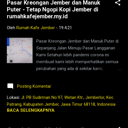
Pasar Kreongan Jember dan Manuk
kopi di jember,jenis kopi jember,kafe di
Puter - Tetap Ngopi Kopi Jember di
jember,kopi jember,kopi nyaman di
rumahkafejember.my.id
lambung,rumah,2021,tubruk,bukber,buka
bersama,sahur
Oleh
Rumah Kafe Jember
-
19.4.21
bersama,ngaji,ramadhan,lebaran,ketupat,berit
a jember,jember ini hari,bisnis coffee shop di
Pasar Kreongan Jember dan Manuk Puter di
indonesia,harga kopi jember,bisnis coffee
Sepanjang Jalan Menuju Pasar Langganan
shop,warung kopi
Kami Setahun lebih pandemi corona ini
jember,pandemi,covid19,indonesia,nusantara,
membuat kami lebih memperhatikan semua
masa lalu,kopi,jember,kafe,kedai,es kopi
perubahan yang ada di sekitar kami,
susu,wedang,rempah,barista,robusta,arabika,
terutama menyangkut perilaku langganan
warung,coffeshop,bisnis,youtube,facebook,g
yang biasa ngopi dan nongkrong di tempat
oogle,maps
Posting Komentar
kecil kami bernama Rumah Kafe Jember Ada
hal yang menarik buat kami, ketika kami
Lokasi:
Jl. PB Sudirman No.97, Wetan Ktr., Jemberlor, Kec.
selalu berbelanja di pagi hari setelah closing
Patrang, Kabupaten Jember, Jawa Timur 68118, Indonesia
kedai kami yang bubar sekitar jam 2 dini hari,
BACA SELENGKAPNYA
dan berangkat ke pasar sekitar setelah
subuh dan mentari mulai muncul. Belakangan