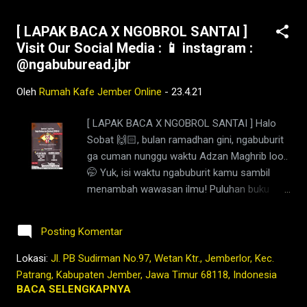
Happy Ramadhan and Patrol Day Tetap
[ LAPAK BACA X NGOBROL SANTAI ]
Ngopi Kopi Jember di
Visit Our Social Media : 📱 instagram :
www.rumahkafejember.my.id KOPI ROBUSTA
@ngabuburead.jbr
ARABIKA JEMBER 2021 @rumahkafejember
#ngopi #kopi #jember #tubruk #wedang
Oleh
Rumah Kafe Jember Online
-
23.4.21
#uwuh #rempah #jemberhits #ngopimalam
#coffee #ngopisiang #pecintakopi
[ LAPAK BACA X NGOBROL SANTAI ] Halo
#penikmatkopi #kopihijau #kopienak
Sobat 🙌🏻, bulan ramadhan gini, ngabuburit
#coffeetime #coffeeaddict #ngopisore
ga cuman nunggu waktu Adzan Maghrib loo..
#rokenrol #coffeebeans #coffeelovers
🤭 Yuk, isi waktu ngabuburit kamu sambil
#instagood #barista #coffeeholic #kopilokal
menambah wawasan ilmu! Puluhan buku
#photooftheday #TetapProtokolNewNormal
tersedia buat ngisi waktu ngabuburit kamuu,
#JanganNulari #JanganKetularan ngopi,kedai
itung-itung nambah wawasan juga kan... 📚
kopi di jember,jenis kop...
Posting Komentar
Biarpun bulan puasa, tapi otak harus refresh
lewat diskusi tentang wawasan-wawasan
Lokasi:
Jl. PB Sudirman No.97, Wetan Ktr., Jemberlor, Kec.
baruu!!👏🏼👏🏼👏🏼 So, tunggu apalagi.. Yuk
Patrang, Kabupaten Jember, Jawa Timur 68118, Indonesia
gabung buat ikutan Lapak Baca dan Ngobrol
BACA SELENGKAPNYA
Santai 🙌🏻Save the Date, at : *LAPAK