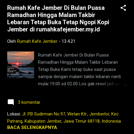
Ya, bukan Ejaan Yang Disempurnakan, hampir
Rumah Kafe Jember Di Bulan Puasa
mirip tetapi ini lebih ke pendekatan kultural
Ramadhan Hingga Malam Takbir
dimana kata "Rempah" jauh lebih dikenal di
Lebaran Tetap Buka Tetap Ngopi Kopi
daerah Jember sendiri. Berbeda dengan
Jember di rumahkafejember.my.id
"Uwuh" yang memang lebih terkenal di daerah
Mataraman, karena memang secara istilah
Oleh
Rumah Kafe Jember
-
13.4.21
jauh lebih dikenal dengan wedang uwuh Kalau
wedang uwuh di daerah Jogjakarta Solo
Rumah Kafe Jember Di Bulan Puasa
Surakarta sekitarnya menggunakan gula
Ramadhan Hingga Malam Takbir Lebaran
batu, di rumah Kafe Jember menggunakan
Tetap Buka Kami tetap buka saat puasa
gula merah karena ada banyak yang suka
sampai dengan malam takbir lebaran nanti
penggunaan gula merah dari pada gula putih,
mulai 19.00 sd 02.00 Los gak rewel jadi yang
ini ju...
kepingin ngopi atau ngewedang rempah
silahkan merapat sodara gaes Tetap Ngopi
3 komentar
Kopi Jember di www.rumahkafejember.my.id
KOPI ROBUSTA ARABIKA JEMBER 2021
Lokasi:
Jl. PB Sudirman No.97, Wetan Ktr., Jemberlor, Kec.
@rumahkafejember #ngopi #kopi #jember
Patrang, Kabupaten Jember, Jawa Timur 68118, Indonesia
#tubruk #wedang #uwuh #rempah
BACA SELENGKAPNYA