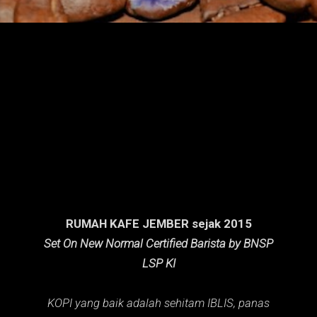
n
g
a
n
RUMAH KAFE JEMBER sejak 2015
Set On New Normal Certified Barista by BNSP
LSP KI
KOPI yang baik adalah sehitam IBLIS,
panas