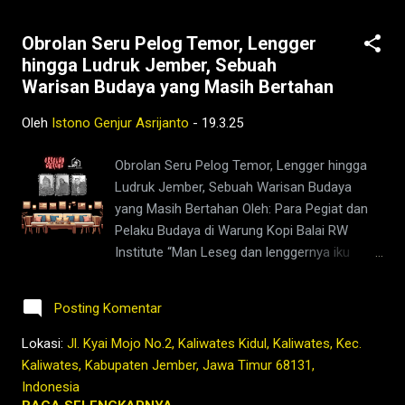
Obrolan Seru Pelog Temor, Lengger
hingga Ludruk Jember, Sebuah
Warisan Budaya yang Masih Bertahan
Oleh
Istono Genjur Asrijanto
-
19.3.25
Obrolan Seru Pelog Temor, Lengger hingga
Ludruk Jember, Sebuah Warisan Budaya
yang Masih Bertahan Oleh: Para Pegiat dan
Pelaku Budaya di Warung Kopi Balai RW
Institute “Man Leseg dan lenggernya iku
kancaku ngopi neng stasiun dan pasar
Tanjung, wes!” canda Partu Sukarto* sambil
Posting Komentar
tertawa. Obrolan santai di antara para
pecinta seni ini tak hanya sekadar guyonan,
Lokasi:
Jl. Kyai Mojo No.2, Kaliwates Kidul, Kaliwates, Kec.
tapi juga menyentuh sejarah kesenian lokal
Kaliwates, Kabupaten Jember, Jawa Timur 68131,
yang mulai terlupakan. Salah satunya adalah
Indonesia
Gending Pelog Temor—sebuah komposisi