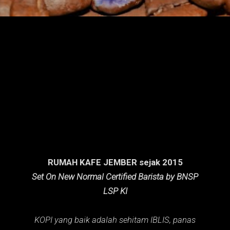
n
g
a
n
RUMAH KAFE JEMBER sejak 2015
Set On New Normal Certified Barista by BNSP
LSP KI
KOPI yang baik adalah sehitam IBLIS,
panas