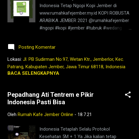
dipublikasikan dalam jurnal Nutrients.
Indonesia Tetap Ngopi Kopi Jember di
Manfaat kopi Kopi memiliki sifat antioksidan
www.rumahkafejember.my.id KOPI ROBUSTA
dan anti-inflamasi, dan studi baru
ARABIKA JEMBER 2021 @rumahkafejember
menunjukkan bahwa konsumsi kopi memiliki
#ngopi #kopi #jember #tubruk #wedang
efek positif pada biomarker inflamasi seperti
#uwuh #rempah #jemberhits #ngopimalam
CRP, interleukin-6 (IL...
#coffee #ngopisiang #pecintakopi
Posting Komentar
#penikmatkopi #kopihijau #kopienak
#coffeetime #coffeeaddict #ngopisore
Lokasi:
Jl. PB Sudirman No.97, Wetan Ktr., Jemberlor, Kec.
#rokenrol #coffeebeans #coffeelovers
Patrang, Kabupaten Jember, Jawa Timur 68118, Indonesia
#instagood #barista #coffeeholic #kopilokal
BACA SELENGKAPNYA
#photooftheday #TetapProtokolNewNormal
#JanganNulari #JanganKetularan
Pepadhang Ati Tentrem e Pikir
kopi,jember,rumah,kafe,kedai,es kopi
Indonesia Pasti Bisa
susu,wedang
rempah,barista,robusta,arabika,ngopi,warung,
Oleh
Rumah Kafe Jember Online
-
18.7.21
bisnis,berita jember,jember ini hari,kopi
nyaman di
Indonesia Tetaplah Selalu Protokol
lambung,2021,tubruk,pandemi,covid19,youtub
Kesehatan 5M + 1 Ya Jika kalian tetap