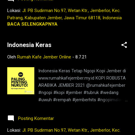
yang diliputi angkara murka Senadyan setan
gentayangan, tansah gawe rubeda walaupun
Lokasi:
Jl. PB Sudirman No.97, Wetan Ktr., Jemberlor, Kec.
setan gentayangan selalu membuat
Patrang, Kabupaten Jember, Jawa Timur 68118, Indonesia
gangguan Hinggo pupusing jaman hingga
BACA SELENGKAPNYA
akhir jaman Hameteg ingsun nyirep geni wiso
murko sekuat tenaga diriku memadamkan
Indonesia Keras
api, bisa (racun), murka Maper hardening
ponco, saben ulesing netro Mengendalikan
Oleh
Rumah Kafe Jember Online
-
8.7.21
Panca Indra, dalam setiap kedipan mata
Linambaran sih kawelasan, ingkang paring
Indonesia Keras Tetap Ngopi Kopi Jember di
kamulyan dilandasi belas kasih, Sang
www.rumahkafejember.my.id KOPI ROBUSTA
Pemberi Kemulyaan Sang Hyang Jati
ARABIKA JEMBER 2021 @rumahkafejember
Pengeran Sang Maha Penguasa Sejati
#ngopi #kopi #jember #tubruk #wedang
Jiwanggo kalbu, samudro pepuntoning laku
#uwuh #rempah #jemberhits #ngopimalam
Bertahta di kalbu, samudera pemandu laku
#coffee #ngopisiang #pecintakopi
Tumuju dateng Gusti, Dzat Kang Amurbo
#penikmatkopi #kopihijau #kopienak
Dumadi menuju Tuhan, Dzat pemelihara
Posting Komentar
#coffeetime #coffeeaddict #ngopisore
mahkluk Manunggaling kawulo Gusti, krenteg
#rokenrol #coffeebeans #coffeelovers
Lokasi:
Jl. PB Sudirman No.97, Wetan Ktr., Jemberlor, Kec.
ati bakal dumadi ...