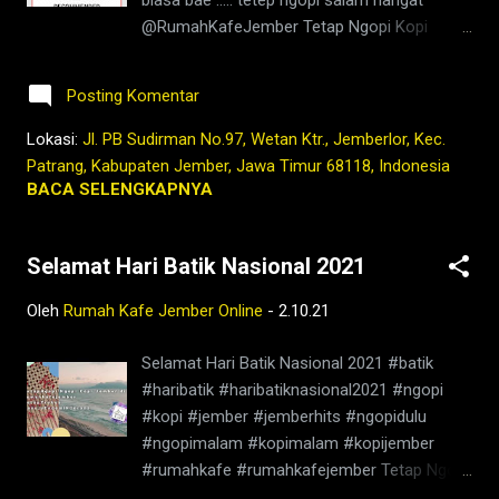
biasa bae ..... tetep ngopi salam hangat
@RumahKafeJember Tetap Ngopi Kopi
Jember di www.rumahkafejember.my.id KOPI
ROBUSTA ARABIKA JEMBER 2021
Posting Komentar
@rumahkafejember #ngopi #kopi #jember
#tubruk #wedang #uwuh #rempah
Lokasi:
Jl. PB Sudirman No.97, Wetan Ktr., Jemberlor, Kec.
#jemberhits #ngopimalam #coffee
Patrang, Kabupaten Jember, Jawa Timur 68118, Indonesia
#ngopisiang #pecintakopi #penikmatkopi
BACA SELENGKAPNYA
#kopihijau #kopienak #coffeetime
#coffeeaddict #ngopisore #rokenrol
Selamat Hari Batik Nasional 2021
#coffeebeans #coffeelovers #instagood
#barista #coffeeholic #kopilokal
Oleh
Rumah Kafe Jember Online
-
2.10.21
#photooftheday #TetapProtokolNewNormal
#JanganNulari #JanganKetularan
Selamat Hari Batik Nasional 2021 #batik
kopi,jember,rumah,kafe,kedai,es kopi
#haribatik #haribatiknasional2021 #ngopi
susu,wedang
#kopi #jember #jemberhits #ngopidulu
rempah,barista,robusta,arabika,ngopi,warung,
#ngopimalam #kopimalam #kopijember
bisnis,berita jember,jember ini hari,kopi
#rumahkafe #rumahkafejember Tetap Ngopi
nyaman di
Kopi Jember di www.rumahkafejember.my.id