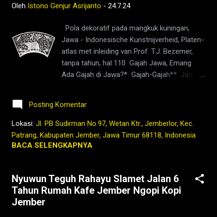
Oleh
Istono Genjur Asrijanto
-
24.7.24
tersendiri. Dari sini, Kali Jompo mengalirkan
air jernihnya, menelusuri Batu Ampar
Pola dekoratif pada mangkuk kuningan,
Kalijompo, Gendir, dan Klungkung, hingga
Jawa - Indonesische Kunstnijverheid, Platen-
mencapai Kecamatan Sukorambi, Kabupaten
atlas met inleiding van Prof. T.J. Bezemer,
Jember. Di tengah perjalanannya, Kali Jompo
tanpa tahun, hal 110 Gajah Jawa, Emang
bertemu dengan perkebunan PT Kalianda,
Ada Gajah di Jawa?* Gajah-Gajah** Jah,
yang lebih dikenal sebagai Perkebunan Kali
gajah, mrene tak kandhanijah Mripat kaya
Jompo. Di sinilah sungai ini bertemu dengan
laron, siyung loro Kuping gedhe Kathik
Kali Sumber Kembang yang hulunya berada
Posting Komentar
nganggo tlale Buntut cilik tansah kopat-
di sisi barat Kali Jompo. Air mengalir
kapit Sikil kaya bumbung Mung mlakumu
Lokasi:
Jl. PB Sudirman No.97, Wetan Ktr., Jemberlor, Kec.
bersama, menyatu dalam harmoni yang
megal-megol **Tembang Dolanan-Sebuah
Patrang, Kabupaten Jember, Jawa Timur 68118, Indonesia
indah. Namun, Kal...
Refleksi Filosofi Jawa, Umi Farida, dkk., Balai
BACA SELENGKAPNYA
Bahasa Jawa Tengah, 2016 Ini adalah
tembang yang biasa dilantunkan di
Nyuwun Teguh Rahayu Slamet Jalan 6
permainan anak Jawa Tengah, tembang ini
Tahun Rumah Kafe Jember Ngopi Kopi
menggambarkan tentang binatang bernama
Jember
gajah. Gajah Jawa ( Elephas maximus
sondaicus ) memang memiliki sejarah