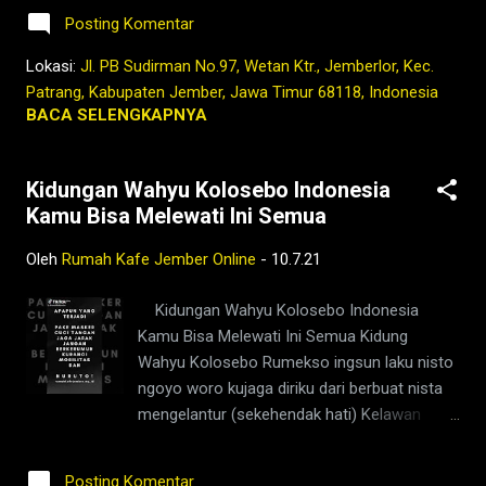
#coffee #ngopisiang #pecintakopi
oogle,maps
Posting Komentar
#penikmatkopi #kopihijau #kopienak
#coffeetime #coffeeaddict #ngopisore
Lokasi:
Jl. PB Sudirman No.97, Wetan Ktr., Jemberlor, Kec.
#rokenrol #coffeebeans #coffeelovers
Patrang, Kabupaten Jember, Jawa Timur 68118, Indonesia
#instagood #barista #coffeeholic #kopilokal
BACA SELENGKAPNYA
#photooftheday #TetapProtokolNewNormal
#JanganNulari #JanganKetularan
Kidungan Wahyu Kolosebo Indonesia
kopi,jember,rumah,kafe,kedai,es kopi
Kamu Bisa Melewati Ini Semua
susu,wedang
rempah,barista,robusta,arabika,ngopi,warung,
Oleh
Rumah Kafe Jember Online
-
10.7.21
bisnis,berita jember,jember ini hari,kopi
nyaman di
Kidungan Wahyu Kolosebo Indonesia
lambung,2021,tubruk,pandemi,covid19,youtub
Kamu Bisa Melewati Ini Semua Kidung
e,facebook,google,maps,sejarah,indonesia,n
Wahyu Kolosebo Rumekso ingsun laku nisto
usantara,masa lalu,kedai kopi di jember,jenis
ngoyo woro kujaga diriku dari berbuat nista
kopi jember,kafe di jember,kopi jember,bisnis
mengelantur (sekehendak hati) Kelawan
coffee shop di indonesia,harga kopi
mekak howo, howo kang dur angkoro
jember,bisnis coffee shop,warung kopi
dengan mengendalikan hawa, hawa nafsu
jember
Posting Komentar