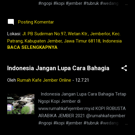
#ngopi #kopi #jember #tubruk #wedang
#instagood #barista #coffeeholic #kopilokal
#uwuh #rempah #jemberhits #ngopimalam
#photooftheday #TetapProtokolNewNormal
#coffee #ngopisiang #pecintakopi
#JanganNulari #JanganKetularan ngopi,kedai
Posting Komentar
#penikmatkopi #kopihijau #kopienak
kopi di jember,jenis kopi jember,kafe di
#coffeetime #coffeeaddict #ngopisore
Lokasi:
Jl. PB Sudirman No.97, Wetan Ktr., Jemberlor, Kec.
jember,kopi jember,kopi nyaman di
#rokenrol #coffeebeans #coffeelovers
Patrang, Kabupaten Jember, Jawa Timur 68118, Indonesia
lambung,rumah,2021,tubruk...
#instagood #barista #coffeeholic #kopilokal
BACA SELENGKAPNYA
#photooftheday #TetapProtokolNewNormal
#JanganNulari #JanganKetularan ngopi,kedai
Indonesia Jangan Lupa Cara Bahagia
kopi di jember,jenis kopi jember,kafe di
jember,kopi jember,kopi nyaman di
Oleh
Rumah Kafe Jember Online
-
12.7.21
lambung,rumah,2021,tubruk,berita
jember,jember ini hari,bisnis coffee shop di
Indonesia Jangan Lupa Cara Bahagia Tetap
indonesia,harga kopi jember,bisnis coffee
Ngopi Kopi Jember di
shop,warung kopi
www.rumahkafejember.my.id KOPI ROBUSTA
jember,pandemi,covid19,indonesia,nusantara,
ARABIKA JEMBER 2021 @rumahkafejember
masa lalu,kopi,jember,kafe,kedai,es kopi
#ngopi #kopi #jember #tubruk #wedang
susu,wedang,rempah,barista,robusta,arabika,
#uwuh #rempah #jemberhits #ngopimalam
warung,coffeshop,bisnis,youtube,facebook,g