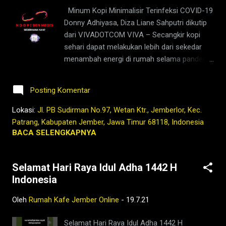
#JanganNulari #JanganKetularan ngopi,kedai
Minum Kopi Minimalisir Terinfeksi COVID-19
kopi di jember,jenis kopi jember,kafe di
Donny Adhiyasa, Diza Liane Sahputri dikutip
jember,kopi jember,kopi nyaman di
dari VIVADOTCOM VIVA – Secangkir kopi
lambung,rumah,2021,tubruk,berita
sehari dapat melakukan lebih dari sekedar
jember,jember ini hari,bisnis coffee shop di
menambah energi di rumah selama pandemi.
indonesia,harga kopi jember,bisnis coffee
Sebab, kopi rupanya mampu mengurangi
shop,warung kopi
risiko terinfeksi COVID-19. Benarkah? Dikutip
jember,pandemi,covid19,indonesia,nusantara,
Posting Komentar
dari laman The Health Site, menurut sebuah
...
studi baru, minum satu atau lebih cangkir
Lokasi:
Jl. PB Sudirman No.97, Wetan Ktr., Jemberlor, Kec.
kopi per hari dikaitkan dengan sekitar 10
Patrang, Kabupaten Jember, Jawa Timur 68118, Indonesia
persen penurunan risiko terinfeksi COVID-19.
BACA SELENGKAPNYA
Ini dibandingkan dengan tidak mengonsumsi
secangkir kopi setiap hari. Dipimpin oleh para
Selamat Hari Raya Idul Adha 1442 H
peneliti dari Universitas Northwestern di AS,
Indonesia
penelitian ini juga tetap menyarankan bahwa
makan lebih banyak sayuran, dan lebih sedikit
Oleh
Rumah Kafe Jember Online
-
19.7.21
daging olahan, dapat mengurangi risiko
infeksi COVID-19. Hasil studi tersebut
Selamat Hari Raya Idul Adha 1442 H