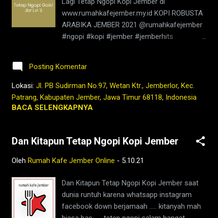
Lagi Tetap Ngopi Kopi Jember di
e,facebook,google,maps,sejarah,indonesia,n
www.rumahkafejember.my.id KOPI ROBUSTA
usantara,masa lalu,kedai kopi di jember,jenis
ARABIKA JEMBER 2021 @rumahkafejember
kopi jember,kafe di jember,kopi jember,bisnis
#ngopi #kopi #jember #jemberhits
coffee shop di indonesia,harga kopi
#jembermalam #jemberkota #ngopimalam
jember,bisnis coffee shop,warung kopi
#kopihitam #kopimalam #rumahkafe
jember
Posting Komentar
#rumahkafejember #kafejember
#warungkopi #kedaikopi #kopienak
Lokasi:
Jl. PB Sudirman No.97, Wetan Ktr., Jemberlor, Kec.
#tetapngopi #tubruk #wedang #uwuh
Patrang, Kabupaten Jember, Jawa Timur 68118, Indonesia
#rempah #coffee #pecintakopi
BACA SELENGKAPNYA
#penikmatkopi #kopienak #coffeetime
#coffeeaddict #coffeebeans #coffeelovers
Dan Kitapun Tetap Ngopi Kopi Jember
#instagood #barista #coffeeholic #kopilokal
#photooftheday #TetapProtokolNewNormal
Oleh
Rumah Kafe Jember Online
-
5.10.21
#JanganNulari #JanganKetularan #kedaikopi
#kopijember #kopijawa
Dan Kitapun Tetap Ngopi Kopi Jember saat
dunia runtuh karena whatsapp instagram
facebook down berjamaah ..... kitanyah mah