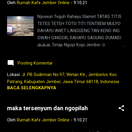
Oleh
Rumah Kafe Jember Online
-
9.10.21
menarik. Seperti cerita bahwa gajah
diperkenalkan kepada Sultan Sulu oleh East
Nyuwun Teguh Rahayu Slamet TATAS TITIS
India Company pada tahun 1750 ke
TETES TETEH TOTO TITI TENTREM MULYO
#Nusantara, atau sengaja di datangkan dari
RAHAYU AWET LANGGENG TAN KENO ING
suatu tempat ke Nusantara, utamanya Jawa.
OWAH GINGSIR, RAHAYU SAGUNG DUMADI
Juga teori yang menyatakan, bahwa gajah di
🙏🙏🙏 Tetap Ngopi Kopi Jember di
Jawa masa itu ...
www.rumahkafejember.my.id KOPI ROBUSTA
ARABIKA JEMBER 2021 @rumahkafejember
Posting Komentar
#ngopi #kopi #jember #jemberhits
#jembermalam #jemberkota #ngopimalam
Lokasi:
Jl. PB Sudirman No.97, Wetan Ktr., Jemberlor, Kec.
#kopihitam #kopimalam #rumahkafe
Patrang, Kabupaten Jember, Jawa Timur 68118, Indonesia
#rumahkafejember #kafejember
BACA SELENGKAPNYA
#warungkopi #kedaikopi #kopienak
#tetapngopi #tubruk #wedang #uwuh
maka tersenyum dan ngopilah
#rempah #coffee #pecintakopi
#penikmatkopi #kopienak #coffeetime
Oleh
Rumah Kafe Jember Online
-
9.10.21
#coffeeaddict #coffeebeans #coffeelovers
#instagood #barista #coffeeholic #kopilokal