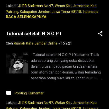
indonesia,harga kopi jember,bisnis coffee
@rumahkafejember #ngopi #kopi #jember
Lokasi:
Jl. PB Sudirman No.97, Wetan Ktr., Jemberlor, Kec.
shop,warung kopi
#tubruk #wedang #uwuh #rempah
Patrang, Kabupaten Jember, Jawa Timur 68118, Indonesia
jember,pandemi,covid19,indonesia,nu...
#jemberhits #ngopimalam #coffee
BACA SELENGKAPNYA
#ngopisiang #pecintakopi #penikmatkopi
#kopihijau #kopienak #coffeetime
Tutorial setelah N G O P I
#coffeeaddict #ngopisore #rokenrol
#coffeebeans #coffeelovers #instagood
Oleh
Rumah Kafe Jember Online
-
15.9.21
#barista #coffeeholic #kopilokal
#photooftheday #TetapProtokolNewNormal
Tutorial setelah N G O P I Disclamer Tidak
#JanganNulari #JanganKetularan
ada sesorang pun yang coba disudutkan
kopi,jember,rumah,kafe,kedai,es kopi
dalam urusan padu padan keadaan antara
susu,wedang
bom atom dan bon-bonan, walau terkadang
rempah,barista,robusta,arabika,ngopi,warung,
beberapa orang suka khilaf. Yaaah buat kami
bisnis,berita jember,jember ini hari,kopi
itu adalah ujian yang sesungguhnya dalam
nyaman di
situasi seperti ini. Etapi kalian kalo dibikinin
lambung,2021,tubruk,pandemi,covid19,youtub
Posting Komentar
#kopisewu gak pernah dateng juga sih jon ...
e,facebook,google,maps,sejarah,indonesia,n
padahal tu kopi cuma serebu doang
Lokasi:
Jl. PB Sudirman No.97, Wetan Ktr., Jemberlor, Kec.
usantara,masa lalu,kedai kopi di jember,jenis
secangkir ... ☕️😁🤘 ALWAYS FOLLOW YOUR
Patrang, Kabupaten Jember, Jawa Timur 68118, Indonesia