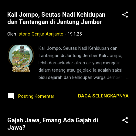
Kali Jompo, Seutas Nadi Kehidupan
dan Tantangan di Jantung Jember
Oleh
Istono Genjur Asrijanto
-
19.1.25
Kali Jompo, Seutas Nadi Kehidupan dan
Tantangan di Jantung Jember Kali Jompo,
lebih dari sekadar aliran air yang mengalir
dalam tenang atau gejolak. Ia adalah saksi
bisu sejarah dan kehidupan warga Jember,
sebuah kisah yang mengalir dari puncak
gunung hingga menghantar sebuah
BACA SELENGKAPNYA
Posting Komentar
kehidupan di jantung kota yang kita tinggali.
Lahir dari rahim Gunung Hyang Argopuro, Kali
Jompo memulai perjalanannya yang penuh
Gajah Jawa, Emang Ada Gajah di
lika-liku. Hulu sungai ini terletak di bawah
Jawa?
sabana rumput luas Cikasur, sebuah tempat
yang menyimpan keindahan dan ketenangan