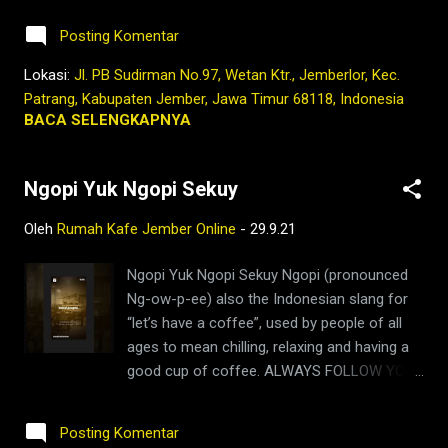
lambung,2021,tubruk,pandemi,covid19,youtub
KOPI ROBUSTA ARABIKA JEMBER 2021
e,facebook,google,maps,sejarah,indonesia,n
Posting Komentar
@rumahkafejember #ngopi #kopi #jember
usantara,masa lalu,kedai kopi di jember,jenis
#jemberhits #jembermalam #jemberkota
Lokasi:
Jl. PB Sudirman No.97, Wetan Ktr., Jemberlor, Kec.
kopi jember,kafe di jember,kopi jember,bisnis
#ngopimalam #kopihitam #kopimalam
Patrang, Kabupaten Jember, Jawa Timur 68118, Indonesia
coffee shop di indonesia,harga kopi
#rumahkafe #rumahkafejember
BACA SELENGKAPNYA
jember,bisnis coffee shop,wa...
#kafejember #warungkopi #kedaikopi
#kopienak #tetapngopi #tubruk #wedang
Ngopi Yuk Ngopi Sekuy
#uwuh #rempah #coffee #pecintakopi
#penikmatkopi #kopienak #coffeetime
Oleh
Rumah Kafe Jember Online
-
29.9.21
#coffeeaddict #coffeebeans #coffeelovers
#instagood #barista #coffeeholic #kopilokal
Ngopi Yuk Ngopi Sekuy Ngopi (pronounced
#photooftheday #TetapProtokolNewNormal
Ng-ow-p-ee) also the Indonesian slang for
#JanganNulari #JanganKetularan
“let’s have a coffee”, used by people of all
#kedaikopi #kopijember #kopijawa
ages to mean chilling, relaxing and having a
ngopi,kedai kopi di jember,jenis kopi
good cup of coffee. ALWAYS FOLLOW YOUR
jember,kafe di jember,kopi jember,kopi
ROKENROL🤘🤘🤘 Tetap Ngopi Kopi Jember
nyaman di lambung,rumah,2021,tubruk,berita
di www.rumahkafejember.my.id KOPI
jember,jember ini hari,bisnis coffee shop di
Posting Komentar
ROBUSTA ARABIKA JEMBER 2021