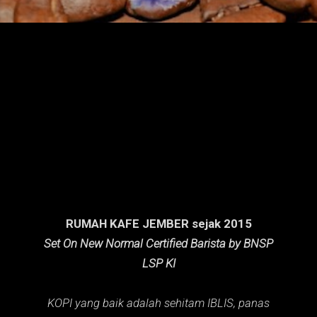
n
g
a
n
RUMAH KAFE JEMBER sejak 2015
Set On New Normal Certified Barista by BNSP
LSP KI
KOPI yang baik adalah sehitam IBLIS,
panas