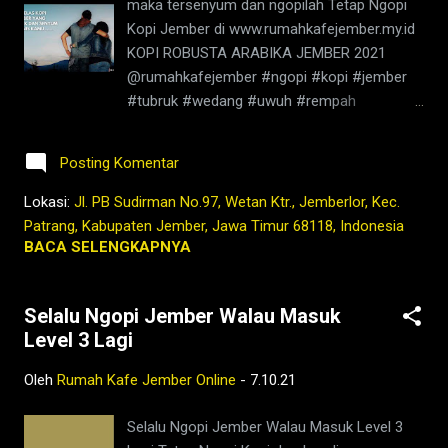
maka tersenyum dan ngopilah Tetap Ngopi
#photooftheday #TetapProtokolNewNormal
Kopi Jember di www.rumahkafejember.my.id
#JanganNulari #JanganKetularan #kedaikopi
KOPI ROBUSTA ARABIKA JEMBER 2021
#kopijember #kopijawa ngopi,kedai kopi di
@rumahkafejember #ngopi #kopi #jember
jember,jenis kopi jember,kafe di jember,kopi
#tubruk #wedang #uwuh #rempah
jember,kopi nyaman di
#jemberhits #ngopimalam #coffee
lambung,rumah,2021,tubruk,berita
#ngopisiang #pecintakopi #penikmatkopi
jember,jember ini hari,bisnis coffee shop di
Posting Komentar
#kopihijau #kopienak #coffeetime
indonesia,harga kopi jember,bisnis coffee
#coffeeaddict #ngopisore #rokenrol
Lokasi:
Jl. PB Sudirman No.97, Wetan Ktr., Jemberlor, Kec.
shop,warung kopi
#coffeebeans #coffeelovers #instagood
Patrang, Kabupaten Jember, Jawa Timur 68118, Indonesia
jember,pandemi,covid19,indonesia,nusantara,
#barista #coffeeholic #kopilokal
BACA SELENGKAPNYA
masa lalu,kopi,jember,kafe,...
#photooftheday #TetapProtokolNewNormal
#JanganNulari #JanganKetularan
Selalu Ngopi Jember Walau Masuk
kopi,jember,rumah,kafe,kedai,es kopi
Level 3 Lagi
susu,wedang
rempah,barista,robusta,arabika,ngopi,warung,
Oleh
Rumah Kafe Jember Online
-
7.10.21
bisnis,berita jember,jember ini hari,kopi
nyaman di
Selalu Ngopi Jember Walau Masuk Level 3
lambung,2021,tubruk,pandemi,covid19,youtub