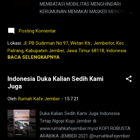
MEMBATASI MOBILITAS MENGHINDARI
#rokenrol #coffeebeans #coffeelovers
KERUMUNAN MEMAKAI MASKER MENCUCI
#instagood #barista #coffeeholic #kopilokal
TANGAN MENJAGA JARAK dan mengajak
#photooftheday #TetapProtokolNewNormal
semua orang untuk melakukan hal yang
#JanganNulari #JanganKetularan ngopi,kedai
Posting Komentar
sama sambil membantu dan merawat
kopi di jember,jenis kopi jember,kafe di
mereka yang sakit, itu sangat membantu
Lokasi:
Jl. PB Sudirman No.97, Wetan Ktr., Jemberlor, Kec.
jember,kopi jember,kopi nyaman di
untuk menahan laju persebaran pandemi ini,
Patrang, Kabupaten Jember, Jawa Timur 68118, Indonesia
lambung,rumah,2021,tubruk...
serta mendoakan mereka yang telah
BACA SELENGKAPNYA
mendahului kita semua.
http://infocovid19.jatimprov.go.id/#peta
Indonesia Duka Kalian Sedih Kami
Tetap Ngopi Kopi Jember di
Juga
www.rumahkafejember.my.id KOPI ROBUSTA
ARABIKA JEMBER 2021 @rumahkafejember
Oleh
Rumah Kafe Jember
-
15.7.21
#ngopi #kopi #jember #tubruk #wedang
#uwuh #rempah #jemberhits #ngopimalam
Duka Kalian Sedih Kami Juga Indonesia
#coffee #ngopisiang #pecintakopi
Tetap Ngopi Kopi Jember di
#penikmatkopi #kopihijau #kopienak
www.rumahkafejember.my.id KOPI ROBUSTA
#coffeetime #coffeeaddict #ngopisore
ARABIKA JEMBER 2021 @rumahkafejember
#rokenrol #coffeebeans #coffeelovers