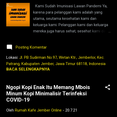
jember,jember ini hari,bisnis coffee shop di
Kami Sudah Imunisasi Lawan Pandemi Ya,
indonesia,harga kopi jember,bisnis coffee
karena para pelanggan kami adalah yang
shop,warung kopi
utama, seutama kesehatan kami dan
jember,pandemi,covid19,indonesia,nusantara,
keluarga kami. Pelanggan kami dan keluarga
masa lalu,kopi,jember,kafe,kedai,es kopi
mereka juga harus sehat, sesehat kami dan
susu,wedang,rempah,barista,robusta,arabika,
keluarga kami, agar kita semua bisa
warung,coffeshop,bisnis,youtube,facebook,g
melanjutkan kehidupan ini dengan lebih baik
oogle,maps
Posting Komentar
di masa datang. Tetap Ngopi Kopi Jember di
www.rumahkafejember.my.id KOPI ROBUSTA
Lokasi:
Jl. PB Sudirman No.97, Wetan Ktr., Jemberlor, Kec.
ARABIKA JEMBER 2021 @rumahkafejember
Patrang, Kabupaten Jember, Jawa Timur 68118, Indonesia
#ngopi #kopi #jember #tubruk #wedang
BACA SELENGKAPNYA
#uwuh #rempah #jemberhits #ngopimalam
#coffee #ngopisiang #pecintakopi
Ngopi Kopi Enak Itu Memang Mbois
#penikmatkopi #kopihijau #kopienak
Minum Kopi Minimalisir Terinfeksi
#coffeetime #coffeeaddict #ngopisore
COVID-19
#rokenrol #coffeebeans #coffeelovers
#instagood #barista #coffeeholic #kopilokal
Oleh
Rumah Kafe Jember Online
-
20.7.21
#photooftheday #TetapProtokolNewNormal