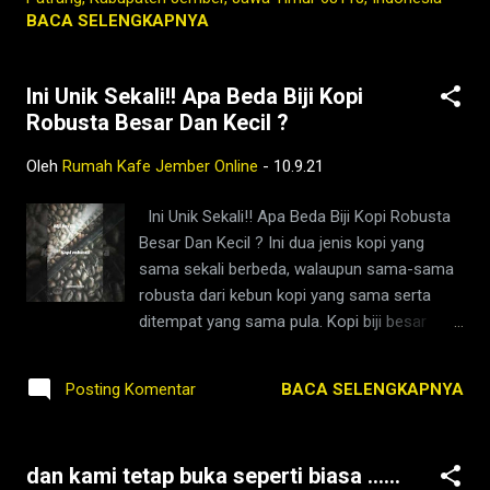
kopi jember,kafe di jember,kopi jember,bisnis
ROKENROL🤘🤘🤘 Tetap Ngopi Kopi Jember
BACA SELENGKAPNYA
coffee shop di indo...
di www.rumahkafejember.my.id KOPI
ROBUSTA ARABIKA JEMBER 2021
Ini Unik Sekali!! Apa Beda Biji Kopi
@rumahkafejember #ngopi #kopi #jember
Robusta Besar Dan Kecil ?
#tubruk #wedang #uwuh #rempah
#jemberhits #ngopimalam #coffee
Oleh
Rumah Kafe Jember Online
-
10.9.21
#ngopisiang #pecintakopi #penikmatkopi
#kopihijau #kopienak #coffeetime
Ini Unik Sekali!! Apa Beda Biji Kopi Robusta
#coffeeaddict #ngopisore #rokenrol
Besar Dan Kecil ? Ini dua jenis kopi yang
#coffeebeans #coffeelovers #instagood
sama sekali berbeda, walaupun sama-sama
#barista #coffeeholic #kopilokal
robusta dari kebun kopi yang sama serta
#photooftheday #TetapProtokolNewNormal
ditempat yang sama pula. Kopi biji besar
#JanganNulari #JanganKetularan
lebih punya cita rasa pahit yang panjang
kopi,jember,rumah,kafe,kedai,es kopi
setelah disruput, kopi biji kecil lebih kaya rasa
susu,wedang
BACA SELENGKAPNYA
Posting Komentar
terutama di rasa rempah. Kopi ini juga kuat
rempah,barista,robusta,arabika,ngopi,warung,
rasa coklat yang lezat. Kebanyakan yang
bisnis,berita jember,jember ini hari,ko...
ngopi ini selalu tanpa gula, karena gula
dan kami tetap buka seperti biasa ......
merusak tekstur rasa alami kopi dan