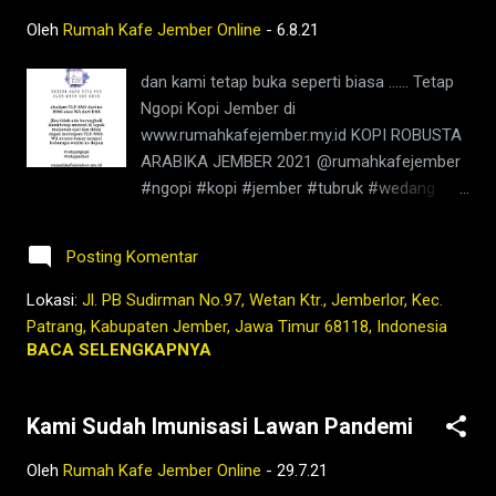
menyembunyikan rasa pahit yang enak di
Oleh
Rumah Kafe Jember Online
-
6.8.21
segelas kopi ini. Ada sedikit rasa kecut di
kopi ini, pahitnya juga nendang enak apalagi
dan kami tetap buka seperti biasa ...... Tetap
kalo dingin akan terasa chocolaty yang
Ngopi Kopi Jember di
memenuhi rongga mulut kamu. Udah ada
www.rumahkafejember.my.id KOPI ROBUSTA
yang kenal dengan kopi yang satu ini ? Eh ya
ARABIKA JEMBER 2021 @rumahkafejember
ngopi tu bikin kamu bahagia dan punya imun
#ngopi #kopi #jember #tubruk #wedang
yang lebih kuat juga loh ..... Salam hangat
#uwuh #rempah #jemberhits #ngopimalam
@rumahkafejember Tetap Ngopi Kopi
#coffee #ngopisiang #pecintakopi
Jember di www.rumahkafejember.my.id KOPI
Posting Komentar
#penikmatkopi #kopihijau #kopienak
ROBUSTA ARABIKA JEMBER 2021
#coffeetime #coffeeaddict #ngopisore
Lokasi:
Jl. PB Sudirman No.97, Wetan Ktr., Jemberlor, Kec.
@rumahkafejember #ngopi #kopi #jember
#rokenrol #coffeebeans #coffeelovers
Patrang, Kabupaten Jember, Jawa Timur 68118, Indonesia
#tubruk #wedang #uwuh #rempah
#instagood #barista #coffeeholic #kopilokal
BACA SELENGKAPNYA
#jemberhits #ngopimalam #co...
#photooftheday #TetapProtokolNewNormal
#JanganNulari #JanganKetularan ngopi,kedai
Kami Sudah Imunisasi Lawan Pandemi
kopi di jember,jenis kopi jember,kafe di
jember,kopi jember,kopi nyaman di
Oleh
Rumah Kafe Jember Online
-
29.7.21
lambung,rumah,2021,tubruk,berita