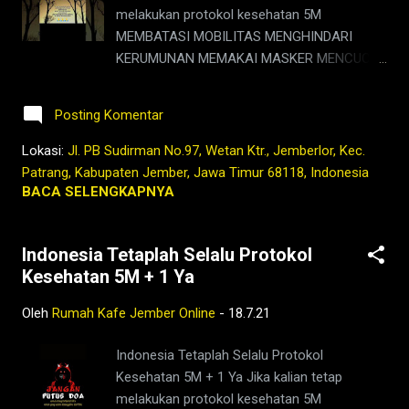
e,facebook,google,maps,sejarah,indonesia,n
melakukan protokol kesehatan 5M
usantara,masa lalu,kedai kopi di jember,jenis
MEMBATASI MOBILITAS MENGHINDARI
kopi jember,kafe di jember,kopi jember,bisnis
KERUMUNAN MEMAKAI MASKER MENCUCI
coffee shop di indonesia,harga kopi
TANGAN MENJAGA JARAK dan mengajak
jember,bisnis coffee shop,warung kopi
semua orang untuk melakukan hal yang
jember
Posting Komentar
sama sambil membantu dan merawat
mereka yang sakit, itu sangat membantu
Lokasi:
Jl. PB Sudirman No.97, Wetan Ktr., Jemberlor, Kec.
untuk menahan laju persebaran pandemi ini,
Patrang, Kabupaten Jember, Jawa Timur 68118, Indonesia
serta mendoakan mereka yang telah
BACA SELENGKAPNYA
mendahului kita semua.
http://infocovid19.jatimprov.go.id/#peta
Indonesia Tetaplah Selalu Protokol
Tetap Ngopi Kopi Jember di
Kesehatan 5M + 1 Ya
www.rumahkafejember.my.id KOPI ROBUSTA
ARABIKA JEMBER 2021 @rumahkafejember
Oleh
Rumah Kafe Jember Online
-
18.7.21
#ngopi #kopi #jember #tubruk #wedang
#uwuh #rempah #jemberhits #ngopimalam
Indonesia Tetaplah Selalu Protokol
#coffee #ngopisiang #pecintakopi
Kesehatan 5M + 1 Ya Jika kalian tetap
#penikmatkopi #kopihijau #kopienak
melakukan protokol kesehatan 5M
#coffeetime #coffeeaddict #ngopisore