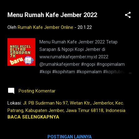
Menu Rumah Kafe Jember 2022
Oleh
Rumah Kafe Jember Online
-
20.1.22
Menu Rumah Kafe Jember 2022 Tetap
Sarapan & Ngopi Kopi Jember di
www.rumahkafejember.my.id 2022
@rumahkafejember #ngopi #ngopimalam
#kopi #kopihitam #kopimalam #kopitubruk
#jember #jembermalam #kedaikopi
#kedaikopijember #rumahkafe
Posting Komentar
#rumahkafejember #jemberhits
#jemberkota #kafejember #warungkopi
Lokasi:
Jl. PB Sudirman No.97, Wetan Ktr., Jemberlor, Kec.
#kopienak #tetapngopi #wedangrempah
Patrang, Kabupaten Jember, Jawa Timur 68118, Indonesia
#wedanguwuh #kopipagi #pecintakopi
BACA SELENGKAPNYA
#penikmatkopi #ngopipagi #sarapanjember
#pecel #sarapanpecel #kopilokal #kopijawa
POSTINGAN LAINNYA