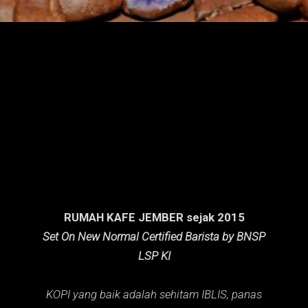
n
g
a
n
RUMAH KAFE JEMBER sejak 2015
Set On New Normal Certified Barista by BNSP
LSP KI
KOPI yang baik adalah sehitam IBLIS,
panas