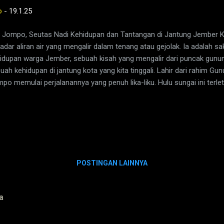
o
-
19.1.25
i Jompo, Seutas Nadi Kehidupan dan Tantangan di Jantung Jember Ka
adar aliran air yang mengalir dalam tenang atau gejolak. Ia adalah sa
idupan warga Jember, sebuah kisah yang mengalir dari puncak gun
uah kehidupan di jantung kota yang kita tinggali. Lahir dari rahim Gu
po memulai perjalanannya yang penuh lika-liku. Hulu sungai ini terl
s Cikasur, sebuah tempat yang menyimpan keindahan dan ketenangan te
po mengalirkan air jernihnya, menelusuri Batu Ampar Kalijompo, Gen
capai Kecamatan Sukorambi, Kabupaten Jember. Di tengah perjalan
gan perkebunan PT Kalianda, yang lebih dikenal sebagai Perkebunan K
gai ini bertemu dengan Kali Sumber Kembang yang hulunya berada di 
galir bersama, menyatu dalam harmoni yang indah. Namun, Kal...
POSTINGAN LAINNYA
a