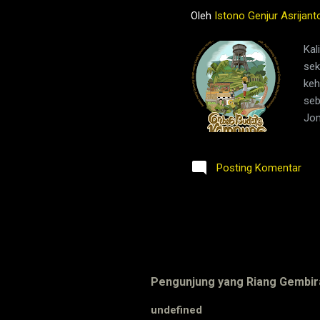
Oleh
Istono Genjur Asrijant
Kal
sek
keh
seb
Jom
lua
Jom
Posting Komentar
men
den
sun
men
Pengunjung yang Riang Gembir
u
n
d
e
f
n
e
d