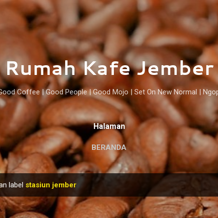
Langsung ke konten utama
Rumah Kafe Jember
Good Coffee | Good People | Good Mojo | Set On New Normal | Ngo
Halaman
BERANDA
an label
stasiun jember