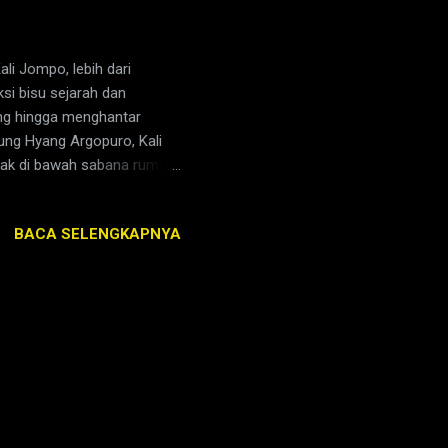
li Jompo, lebih dari
ksi bisu sejarah dan
ung hingga menghantar
nung Hyang Argopuro, Kali
etak di bawah sabana rumput
rsendiri. Dari sini, Kali
dir, dan Klungkung, hingga
BACA SELENGKAPNYA
annya, Kali Jompo bertemu
ali Jompo. Di sinilah
sisi barat Kali Jompo. Air