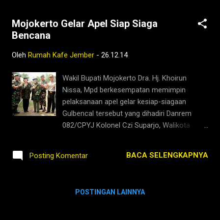
Mojokerto Gelar Apel Siap Siaga
Bencana
Oleh
Rumah Kafe Jember
-
26.12.14
Wakil Bupati Mojokerto Dra. Hj. Khoirun
Nissa, Mpd berkesempatan memimpin
pelaksanaan apel gelar kesiap-siagaan
Gulbencal tersebut yang dihadiri Danrem
082/CPYJ Kolonel Czi Suparjo, Walikota
Mojokerto Drs. H. Mas’oed Yunus, Dandim
0815/Mojokerto Letkol Arm Putranto Gatot
BACA SELENGKAPNYA
Posting Komentar
Sri Handoyo, Kapolresta Mojokerto AKBP Wiji
Suwartini, Kapolres Kab. Mojokerto AKBP
Muji Ediyanto MOJOKERTO-MEDIA88NEWS |
POSTINGAN LAINNYA
Musim penghujan memang telah berjalan
satu bulan, curah hujan saat ini sedang tinggi
termasuk nanti pada saat bulan Januari