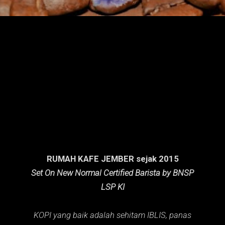
n
g
a
n
RUMAH KAFE JEMBER sejak 2015
Set On New Normal Certified Barista by BNSP
LSP KI
KOPI yang baik adalah sehitam IBLIS,
panas