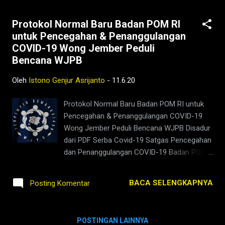
Protokol Normal Baru Badan POM RI
untuk Pencegahan & Penanggulangan
COVID-19 Wong Jember Peduli
Bencana WJPB
Oleh
Istono Genjur Asrijanto
-
11.6.20
Protokol Normal Baru Badan POM RI untuk
Pencegahan & Penanggulangan COVID-19
Wong Jember Peduli Bencana WJPB Disadur
dari PDF Serba Covid-19 Satgas Pencegahan
dan Penanggulangan COVID-19 Badan POM
RI bidang Komunikasi Publik Badan POM
silahkan share ya ayo #SiapUntukSelamat
BACA SELENGKAPNYA
Posting Komentar
ayo #BersiapUntukNormalBaru ayo bersama
kita #TerpimpinKemanusiaan ayo
#LawanCovid19 Selengkapnya Tentang
POSTINGAN LAINNYA
Video Wong Jember Peduli Bencana