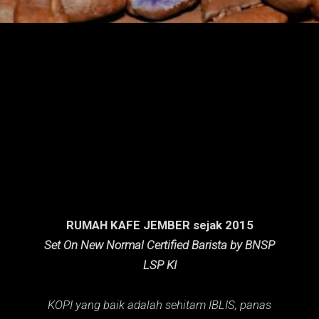
n
g
a
n
RUMAH KAFE JEMBER sejak 2015
Set On New Normal Certified Barista by BNSP
LSP KI
KOPI yang baik adalah sehitam IBLIS,
panas