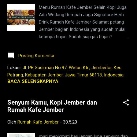
Menu Rumah Kafe Jember Selain Kopi Juga
Ada Wedang Rempah Juga Signature Herb
Drink Rumah Kafe Jember Selamat petang
Jember bagian Indonesia yang sudah mulai
ketimpa hujan. Sudah siap jas hujan?
payung? apapun itu tetap semangat, jaga
kondisi, jangan lupa wedang rempah bisa
Posting Komentar
bikin anget, bener selain anget di badan,
pikiran, ini pasti anget juga buat hati kalian 😉
Lokasi:
Jl. PB Sudirman No.97, Wetan Ktr., Jemberlor, Kec.
😉😉😉 let's roll...... Dan kata orang ini buat
Patrang, Kabupaten Jember, Jawa Timur 68118, Indonesia
menjaga daya tahan tubuh kita juga lohhh ...
BACA SELENGKAPNYA
Supaya tetap segar Supaya tetap bugar
Apalagi sekarang lagi musimnyaaaaa ......
Senyum Kamu, Kopi Jember dan
Rumah Kafe Jember
Oleh
Rumah Kafe Jember
-
30.5.20
mari menikmati hari jangan lupa senyum dan