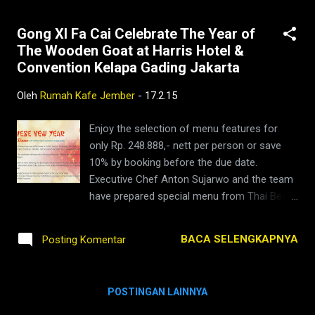
Gong XI Fa Cai Celebrate The Year of
The Wooden Goat at Harris Hotel &
Convention Kelapa Gading Jakarta
Oleh
Rumah Kafe Jember
-
17.2.15
Enjoy the selection of menu features for
only Rp. 248.888,- nett per person or save
10% by booking before the due date.
Executive Chef Anton Sujarwo and the team
have prepared special menu from Thai Beef
Salad, Hoisom Mushroom Soup, Baby Bean
Sechuan, Pecking Duck, Mie Lamien, Moon
BACA SELENGKAPNYA
Posting Komentar
Cake and many more, whilst entertained with
DJ performing during the buffet dinner
JAKARTA-MEDIA88NEWS | GONG XI FA CAI!!
POSTINGAN LAINNYA
Have a festive of Chinese New Year Buffet
Dinner at HARRIS Café on 18 February 2015