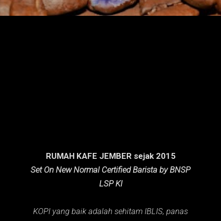
n
g
a
n
RUMAH KAFE JEMBER sejak 2015
Set On New Normal Certified Barista by BNSP
LSP KI
KOPI yang baik adalah sehitam IBLIS,
panas