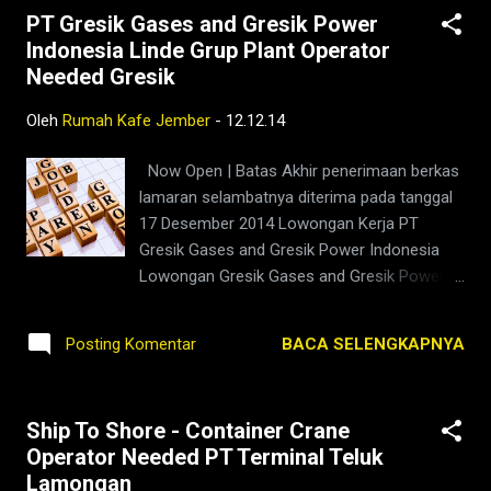
PT Gresik Gases and Gresik Power
masker - cuci tangan - dan tetap di rumah
Indonesia Linde Grup Plant Operator
KAFE yaa. Semoga ujiannya lancar jaya ya
Needed Gresik
adik-adik, AMIN!! PANDUAN DAN TIPS PAT
ONLINE 2020 UNTUK SMPN DI JEMBER 1.
Oleh
Rumah Kafe Jember
-
12.12.14
PASTIKAN baterai gadget penuh dan
terkoneksi internet. 2. Link soal dapat dibuka
Now Open | Batas Akhir penerimaan berkas
melalui HP, Tablet, Laptop dan Komputer asal
lamaran selambatnya diterima pada tanggal
terhubung internet. Lebih disarankan
17 Desember 2014 Lowongan Kerja PT
menggunakan laptop atau komputer. Kalau
Gresik Gases and Gresik Power Indonesia
tidak ada ya pakai HP saja! 3. Isi Nama
Lowongan Gresik Gases and Gresik Power
Lengkap sesuai dengan NAMA DI DAFTAR
Indonesia | Grup Linde telah
HADIR KELAS. 4. Centang KELAS 1...
mengoperasikan lebih dari 130 tahun
BACA SELENGKAPNYA
Posting Komentar
bergerak dalam bidang inovasi teknologi.
Perusahaan kami memberikan kontribusi
terhadap perkembangan industri gas industri
Ship To Shore - Container Crane
di Indonesia. PT. Linde Indonesia termasuk
Operator Needed PT Terminal Teluk
anggota dari Grup Linde sebagai Perusahaan
Lamongan
bergerak dalam bidang pemasok gas industri