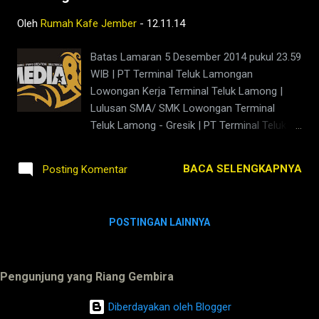
terkemuka di Indonesia. Perusahaan ini
Oleh
Rumah Kafe Jember
-
12.11.14
mampu memproduksi dan mendistribusikan
industri, khusus dan gas medis, dan
Batas Lamaran 5 Desember 2014 pukul 23.59
menyediakan berbagai layanan terkait
WIB | PT Terminal Teluk Lamongan
termasuk instalasi peralatan gas, pipa, pada
Lowongan Kerja Terminal Teluk Lamong |
tanaman situs dan jasa rekayasa terkait.
Lulusan SMA/ SMK Lowongan Terminal
Sejak Tahun 1998 Mulai pengoperasian
Teluk Lamong - Gresik | PT Terminal Teluk
pembangkit combined cycle (pembangkit
Lamong sebagai Terminal pelabuhan yang
listrik ASU) di Gresik, East Jaya, memasok ke
berada di Gresik , Dimana Terminal Teluk
PT. Smelting Co dan pelanggan lainnya di
BACA SELENGKAPNYA
Posting Komentar
Lamong merupakan green port pertama di
East Jaya di bawah PT. Gresik Gas dan PT.
Indonesia. Proyek Terminal Teluk Lamong
Gresik Power. PT Gre...
dibiayai sendiri oleh PELINDO III (Pelabuhan
POSTINGAN LAINNYA
Indonesia III). Sesuai dengan visi dari PT
Terminal Teluk Lamong sebagai Perusahaan
penyedia jasa kepelabuhan yang
Pengunjung yang Riang Gembira
berkomitmen memacu integrasi logistik
nasional. Pembangunan Terminal Teluk
Diberdayakan oleh Blogger
Lamong yang merupakan salah satu proyek