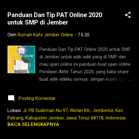
Panduan Dan Tip PAT Online 2020
untuk SMP di Jember
Oleh
Rumah Kafe Jember Online
-
7.6.20
Panduan Dan Tip PAT Online 2020 untuk SMP
di Jember untuk adik-adik yang di SMP dan
mau ujian online ini panduan buat ujian online
Penilaian Akhir Tahun 2020, yang kaka share
buat adik-adikku semua. Jangan kuatir, gak
bisa yaa. Jika ada kesulitan silahkan tanya
pada operator masing-masing sekolah ya
Posting Komentar
Kalau mau ujian dan pake WIFI di RUMAH
KAFE bisa juga kok silahkan pesan dan
Lokasi:
Jl. PB Sudirman No.97, Wetan Ktr., Jemberlor, Kec.
infokan jadwalmu ya pada kaka di no WA
Patrang, Kabupaten Jember, Jawa Timur 68118, Indonesia
0895 3231 41168, nanti kaka siapin
BACA SELENGKAPNYA
tempatnya ya, soalnya tempat terbatas
karena harus jaga jarak. Pastikan pakai