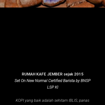
n
g
a
n
RUMAH KAFE JEMBER sejak 2015
Set On New Normal Certified Barista by BNSP
LSP KI
KOPI yang baik adalah sehitam IBLIS,
panas