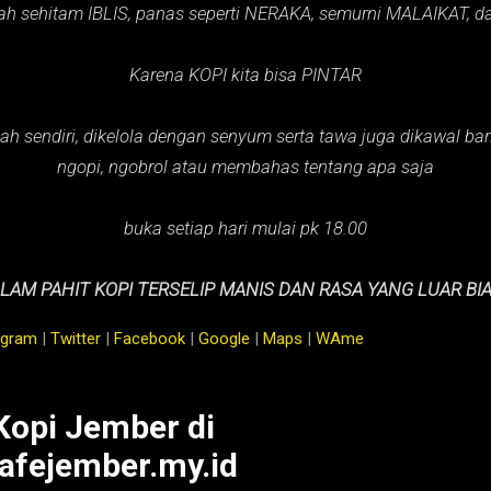
ah sehitam IBLIS,
panas seperti NERAKA,
semurni MALAIKAT,
d
Karena KOPI kita bisa PINTAR
ah sendiri, dikelola dengan senyum serta tawa juga dikawal baris
ngopi, ngobrol atau membahas tentang apa saja
buka setiap hari mulai pk 18.00
LAM PAHIT KOPI TERSELIP MANIS DAN RASA YANG LUAR BI
agram
|
Twitter
|
Facebook
|
Google
|
Maps
|
WAme
Kopi Jember di
fejember.my.id