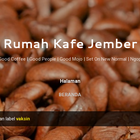
Langsung ke konten utama
Rumah Kafe Jember
Good Coffee | Good People | Good Mojo | Set On New Normal | Ngo
Halaman
BERANDA
an label
vaksin