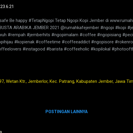
-
23.6.21
safe Be happy #TetapNgopi Tetap Ngopi Kopi Jember di www.rumah
BUSTA ARABIKA JEMBER 2021 @rumahkafejember #ngopi #kopi #j
uh #rempah #jemberhits #ngopimalam #coffee #ngopisiang #peci
pihijau #kopienak #coffeetime #coffeeaddict #ngopisore #rokenr
ffeelovers #instagood #barista #coffeeholic #kopilokal #photoof
tapProtokolNewNormal #JanganNulari #JanganKetularan ngopi,kedai 
ber,kafe di jember,kopi jember,kopi nyaman di lambung,rumah,2021,tu
 hari,bisnis coffee shop di indonesia,harga kopi jember,bisnis coffee
ber,pandemi,covid19,indonesia,nusantara,masa lalu,kopi,jember,kafe,
97, Wetan Ktr., Jemberlor, Kec. Patrang, Kabupaten Jember, Jawa Ti
u,wedang,rempah,barista,robusta,arabika,warung,coffeshop,bisnis,
POSTINGAN LAINNYA
a