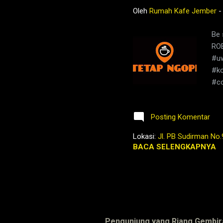
Oleh
Rumah Kafe Jember
Be 
RO
#uw
#ko
#co
#Te
jem
Posting Komentar
ini
jem
Lokasi:
Jl. PB Sudirman No.
sus
BACA SELENGKAPNYA
ps
Pengunjung yang Riang Gembir