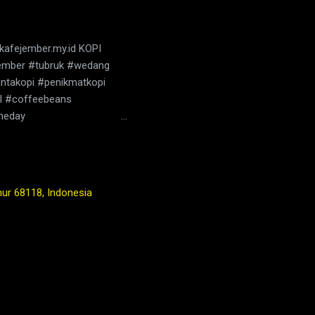
kafejember.my.id KOPI
ember #tubruk #wedang
ntakopi #penikmatkopi
ol #coffeebeans
theday
kopi di jember,jenis kopi
bruk,berita jember,jember
 shop,warung kopi
kedai,es kopi
mur 68118, Indonesia
youtube,facebook,google,ma