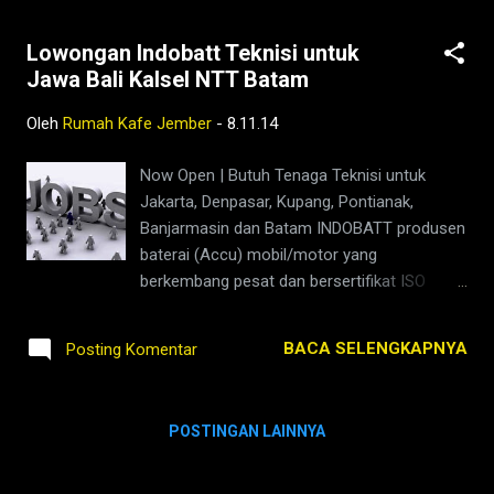
Lowongan Indobatt Teknisi untuk
Jawa Bali Kalsel NTT Batam
Oleh
Rumah Kafe Jember
-
8.11.14
Now Open | Butuh Tenaga Teknisi untuk
Jakarta, Denpasar, Kupang, Pontianak,
Banjarmasin dan Batam INDOBATT produsen
baterai (Accu) mobil/motor yang
berkembang pesat dan bersertifikat ISO
9001:2008 yang berkantor pusat di Krian,
Sidoarjo membuka tantangan untuk anda
BACA SELENGKAPNYA
Posting Komentar
yang energik, kreatif dan memiliki ambisi
untuk maju sebagai : TEKNISI ( TK )
Persyaratan : 1. Laki-laki usia maksimum
POSTINGAN LAINNYA
27 tahun 2. S1 / D3 Tehnik Mesin / Otomotif
/ Elektro Arus Lemah 3. Komunikatif dan
memiliki ketertarikan yang cukup kuat