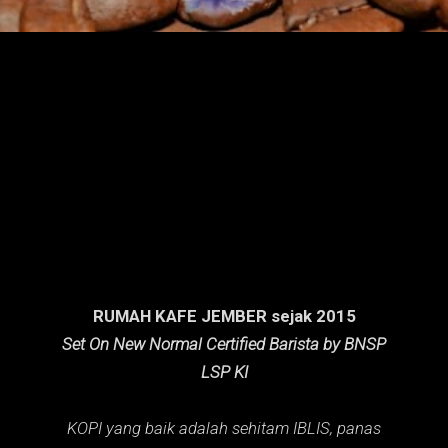
n
g
a
n
RUMAH KAFE JEMBER sejak 2015
Set On New Normal Certified Barista by BNSP
LSP KI
KOPI yang baik adalah sehitam IBLIS,
panas