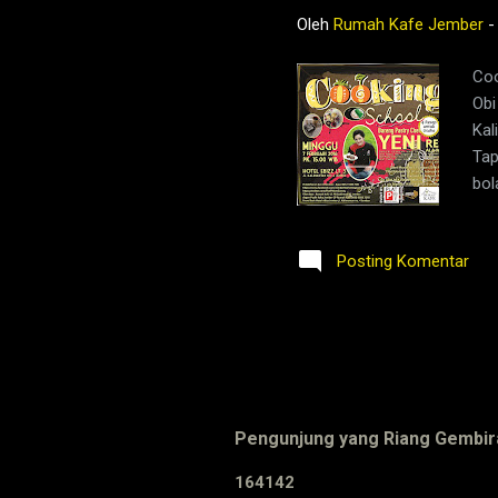
Oleh
Rumah Kafe Jember
Coo
Obi
Kal
Tap
bol
Posting Komentar
Pengunjung yang Riang Gembir
1
6
4
1
4
2