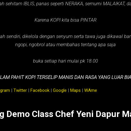
ah sehitam IBLIS,
panas seperti NERAKA,
semurni MALAIKAT,
d
Karena KOPI kita bisa PINTAR
ah sendiri, dikelola dengan senyum serta tawa juga dikawal baris
ngopi, ngobrol atau membahas tentang apa saja
buka setiap hari mulai pk 18.00
LAM PAHIT KOPI TERSELIP MANIS DAN RASA YANG LUAR BI
agram
|
Twitter
|
Facebook
|
Google
|
Maps
|
WAme
g Demo Class Chef Yeni Dapur M