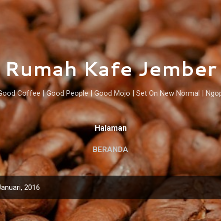
Langsung ke konten utama
Rumah Kafe Jember
Good Coffee | Good People | Good Mojo | Set On New Normal | Ngo
Halaman
BERANDA
anuari, 2016