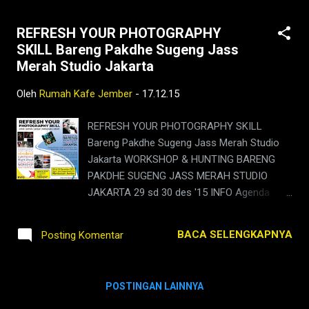
REFRESH YOUR PHOTOGRAPHY
SKILL Bareng Pakdhe Sugeng Jass
Merah Studio Jakarta
Oleh
Rumah Kafe Jember
-
17.12.15
REFRESH YOUR PHOTOGRAPHY SKILL
Bareng Pakdhe Sugeng Jass Merah Studio
Jakarta WORKSHOP & HUNTING BARENG
PAKDHE SUGENG JASS MERAH STUDIO
JAKARTA 29 sd 30 des '15 INFO Agenda
REFRESH YOUR PHOTOGRAPHY SKILL
Bareng Pakdhe Sugeng Jass Merah Studio
BACA SELENGKAPNYA
Posting Komentar
Jakarta 29 Desember 2015, Mulai Jam 07.00
wib Workshop Human Interest Conceptual &
Hunting Bareng Diskusi Seputar Tema
POSTINGAN LAINNYA
Human Interest, Portrait, & Candid Workshop
Strobish & Hunting Bareng Hunting Bareng