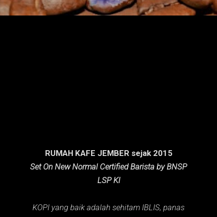
n
g
a
n
RUMAH KAFE JEMBER sejak 2015
Set On New Normal Certified Barista by BNSP
LSP KI
KOPI yang baik adalah sehitam IBLIS,
panas