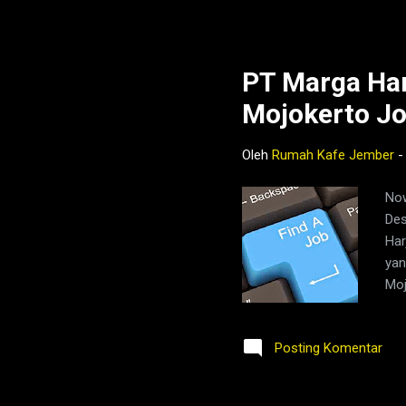
ind
Jaw
pro
TEK
PT Marga Har
Mojokerto J
Oleh
Rumah Kafe Jember
Now
Des
Har
yan
Moj
jal
Ast
Posting Komentar
men
men
ole