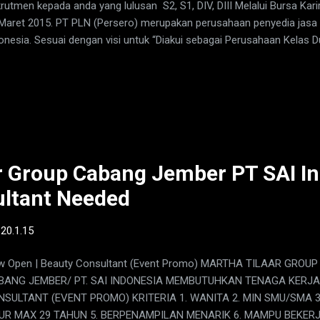
rutmen kepada anda yang lulusan S2, S1, DIV, DIII Melalui Bursa Kar
Maret 2015. PT PLN (Persero) merupakan perusahaan penyedia jasa ke
onesia. Sesuai dengan visi untuk “Diakui sebagai Perusahaan Kelas 
bang, Unggul dan Terpercaya dengan bertumpu pada Potensi Insani”
komitmen untuk melistriki seluruh Nusantara
r Group Cabang Jember PT SAI I
ultant Needed
-
20.1.15
 Open | Beauty Consultant (Event Promo) MARTHA TILAAR GROUP
BANG JEMBER/ PT. SAI INDONESIA MEMBUTUHKAN TENAGA KERJA 
SULTANT (EVENT PROMO) KRITERIA 1. WANITA 2. MIN SMU/SMA 3.
UR MAX 29 TAHUN 5. BERPENAMPILAN MENARIK 6. MAMPU BEKERJ