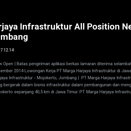
ependensi sebagai pelayan masyarakat di bidang jasa keuangan PT
a Timur Tbk membutuhkan kandidat yang berpengalaman yang handa
fessional untuk mengisi posisi sebagai berikut : PEMIMPIN SUB D
NOLOGI INFORMASI (ITB-3...
jaya Infrastruktur All Position 
ombang
-
7.12.14
 Open | Batas pengiriman aplikasi berkas lamaran diterima selamba
ember 2014 Lowongan Kerja PT Marga Harjaya Infrastruktur di Ja
jaya Infrastruktur - Mojokerto, Jombang | PT Marga Harjaya Infrast
g bergerak dalam bisnis infrastruktur dalam pembangunan dan meng
okerto sepanjang 40,5 km di Jawa Timur. PT. Marga Harjaya Infrastr
an tol pemegang hak konsesi ruas tol ini merupakan bagian dari grup A
ratel Nusantara, yang bergerak di bidang infrastruktur dan logistik. As
gembangkan peluang investasi pada proyek-proyek infrastruktur di 
ciptakan dampak positif bagi Indonesia maupun Astra. Pengusahaan 
h PT Marga Harjaya Infrastruktur dengan pemegang saham PT Astra