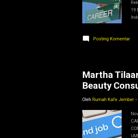
Rek
19 
Ind
kem
ber
Posting Komentar
Martha Tilaa
Beauty Cons
Oleh
Rumah Kafe Jember
Now
CA
CON
UM