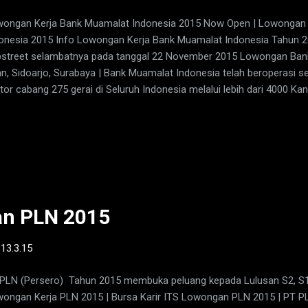
ongan Kerja Bank Muamalat Indonesia 2015 Now Open | Lowongan 
onesia 2015 Info Lowongan Kerja Bank Muamalat Indonesia Tahun 20
street selambatnya pada tanggal 22 November 2015 Lowongan Ban
an, Sidoarjo, Surabaya | Bank Muamalat Indonesia telah beroperasi s
tor cabang 275 gerai di Seluruh Indonesia melalui lebih dari 4000 Ka
uruh Indonesia, 32.000 ATM, serta 95.000 merchant debet. PT Bank 
k pertama murni syariah yang berkomitmen untuk menegakkan kemur
onesia dan menghadirkan layanan perbankan yang tidak hanya compl
a kompetitif dan aksesibel bagi masyarakat hingga pelosok nusanta
inya yaitu mampu menjadi ROLE MODEL Lembaga Keuangan Syariah
a semangat kewirausahaan, keunggulan manajemen dan orientasi inve
an PLN 2015
-
13.3.15
PLN (Persero) Tahun 2015 membuka peluang kepada Lulusan S2, S1,
ongan Kerja PLN 2015 | Bursa Karir ITS Lowongan PLN 2015 | PT P