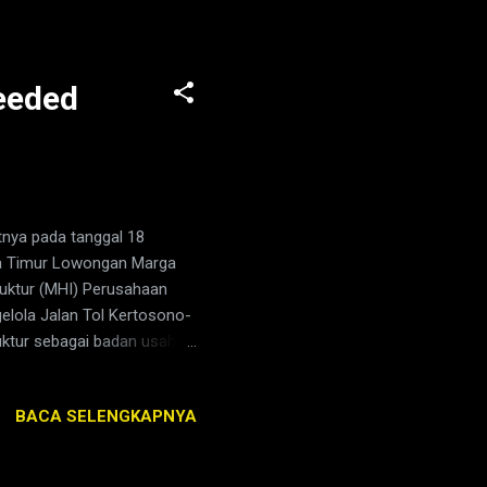
 Bank Pembangunan Daerah
l, inovatif dan
IVISI PENGEMBANGAN
Needed
tnya pada tanggal 18
wa Timur Lowongan Marga
ruktur (MHI) Perusahaan
elola Jalan Tol Kertosono-
uktur sebagai badan usaha
stra International, yakni PT
tra terus aktif
BACA SELENGKAPNYA
tanah air yang dapat
Jalan Tol ini dilaksanakan
tel Nusantara (95%) dan PT