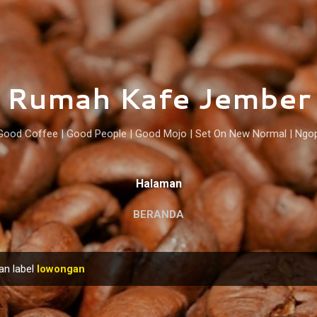
Langsung ke konten utama
Rumah Kafe Jember
Good Coffee | Good People | Good Mojo | Set On New Normal | Ngo
Halaman
BERANDA
an label
lowongan