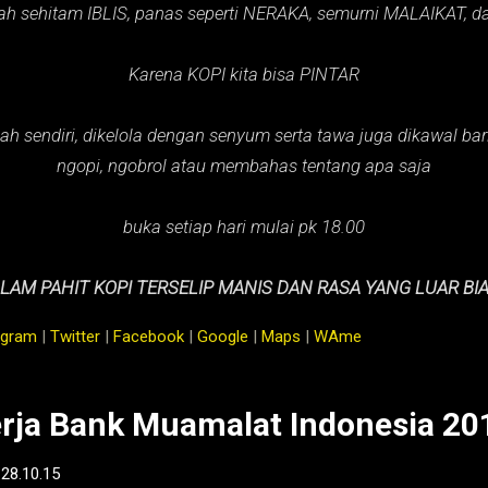
ah sehitam IBLIS,
panas seperti NERAKA,
semurni MALAIKAT,
d
Karena KOPI kita bisa PINTAR
ah sendiri, dikelola dengan senyum serta tawa juga dikawal baris
ngopi, ngobrol atau membahas tentang apa saja
buka setiap hari mulai pk 18.00
LAM PAHIT KOPI TERSELIP MANIS DAN RASA YANG LUAR BI
agram
|
Twitter
|
Facebook
|
Google
|
Maps
|
WAme
rja Bank Muamalat Indonesia 20
-
28.10.15