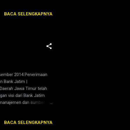
terkemuka di Indonesia.
sus dan gas medis, dan
BACA SELENGKAPNYA
 pipa, pada tanaman situs
angkit combined cycle
Co dan pelanggan lainnya di
esember 2014 Penerimaan
 Bank Jatim |
aerah Jawa Timur telah
an visi dari Bank Jatim
i manajemen dan sumber
ampu mendorong
 dan Menengah, Memperoleh
BACA SELENGKAPNYA
kan profesionalitas dan