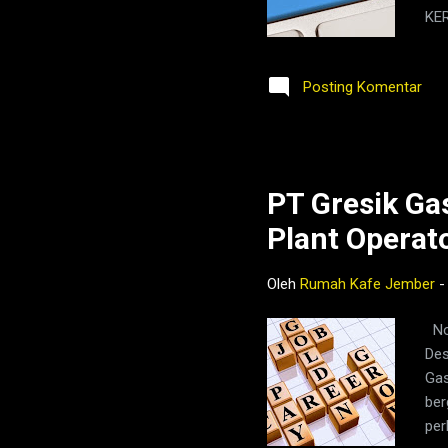
KE
SU
Posting Komentar
PT Gresik Ga
Plant Operat
Oleh
Rumah Kafe Jember
Now
Des
Gas
ber
per