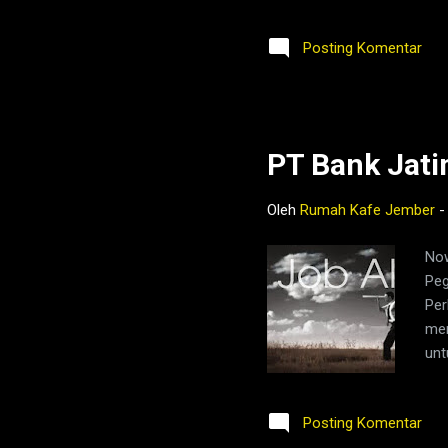
Lin
Per
Posting Komentar
men
dan
(pe
Eas
PT Bank Jati
Oleh
Rumah Kafe Jember
Now
Peg
Per
men
unt
day
Per
Posting Komentar
lab