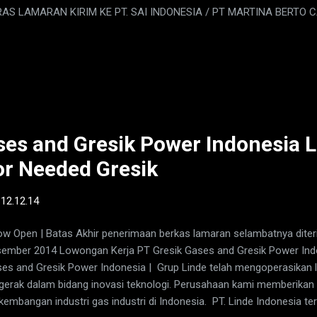
RAS LAMARAN KIRIM KE PT. SAI INDONESIA / PT MARTINA BERTO 
DARSO 115 WIROLEGI - JEMBER UP. BAPAK ANDRA F.M
ses and Gresik Power Indonesia 
or Needed Gresik
-
12.12.14
 Open | Batas Akhir penerimaan berkas lamaran selambatnya diter
ember 2014 Lowongan Kerja PT Gresik Gases and Gresik Power In
es and Gresik Power Indonesia | Grup Linde telah mengoperasikan l
gerak dalam bidang inovasi teknologi. Perusahaan kami memberikan 
kembangan industri gas industri di Indonesia. PT. Linde Indonesia t