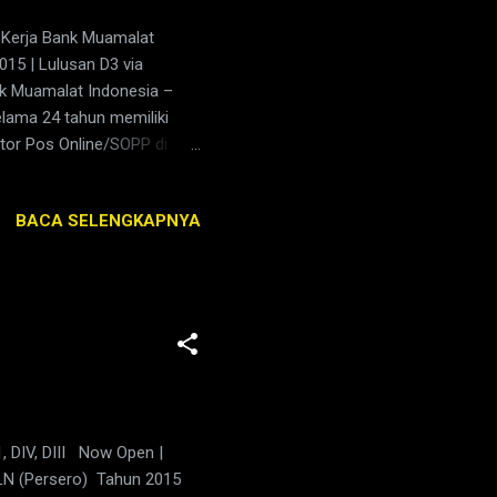
Kerja Bank Muamalat
15 | Lulusan D3 via
k Muamalat Indonesia –
elama 24 tahun memiliki
ntor Pos Online/SOPP di
Muamalat Indonesia adalah
nian ekonomi syariah di
BACA SELENGKAPNYA
y terhadap syariah, namun
ra. Sehingga mempunyai
 dunia dengan penekanan
stasi yang ...
 DIV, DIII Now Open |
LN (Persero) Tahun 2015