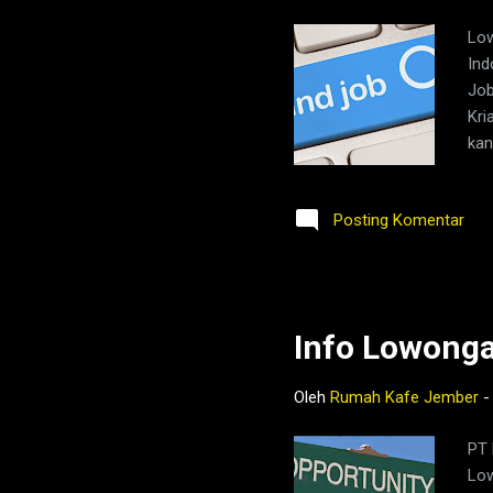
Low
Ind
Job
Kri
kan
sel
ban
Posting Komentar
Ind
jug
mis
pad
Info Lowong
Oleh
Rumah Kafe Jember
PT 
Low