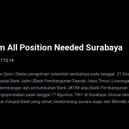
de sebagai Perusahaan bergerak dalam bidang pemasok gas industri 
usahaan ini mampu memproduksi dan mendistribusikan industri, khu
yediakan berbagai layanan terkait termasuk instalasi peralatan gas,
 jasa rekayasa terkait. Sejak Tahun 1998 Mulai pengoperasian pemb
mbangkit listrik ASU) di Gresik, East Jaya, memasok ke PT. Smelting 
t Jaya di bawah PT. Gresik Gas dan PT. Gresik Power. PT Gre...
m All Position Needed Surabaya
-
7.12.14
 Open | Batas pengiriman selambat-lambatnya pada tanggal 21 D
awai Bank Jatim (Bank Pembangunan Daerah Jawa Timur) Lowongan
kembangan dan pertumbuhan Bank JATIM atau Bank Pembangunan D
goperasikan pada tanggal 17 Agustus 1961 di Surabaya. Sesuai deng
uk menjadi Bank yang sehat, berkembang secara wajar dan Memilik
a manusia yang profesional. Ditunjang dengan misi Bank Jatim m
tumbuhan Ekonomi Daerah serta ikut mengembangkan Usaha Kecil
a yang optimal. Sehingga Tujuan dari PT Bank Jatim untuk meningkat