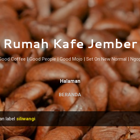
Langsung ke konten utama
Rumah Kafe Jember
Good Coffee | Good People | Good Mojo | Set On New Normal | Ngo
Halaman
BERANDA
an label
siliwangi