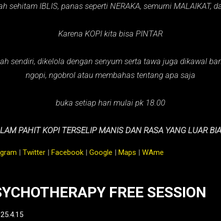
ah sehitam IBLIS,
panas seperti NERAKA,
semurni MALAIKAT,
d
Karena KOPI kita bisa PINTAR
ah sendiri, dikelola dengan senyum serta tawa juga dikawal baris
ngopi, ngobrol atau membahas tentang apa saja
buka setiap hari mulai pk 18.00
LAM PAHIT KOPI TERSELIP MANIS DAN RASA YANG LUAR BI
agram
|
Twitter
|
Facebook
|
Google
|
Maps
|
WAme
YCHOTHERAPY FREE SESSION
-
25.4.15