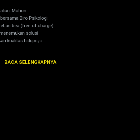
alian, Mohon
bersama Biro Psikologi
ebas bea (free of charge)
 menemukan solusi
an kualitas hidupnya.
ar dengan mengirim SMS ke
kan terakhir/Status
BACA SELENGKAPNYA
was/19/L/SMA/Lajang/Belum
nomor pendaftaran. Peserta
: Minggu, 26 April 2015
: Ruang Ruby Lantai 4...