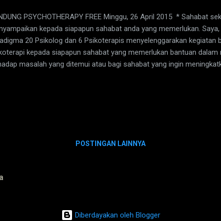
DUNG PSYCHOTHERAPY FREE Minggu, 26 April 2015 * Sahabat sek
yampaikan kepada siapapun sahabat anda yang memerlukan. Saya, 
adigma 20 Psikolog dan 6 Psikoterapis menyelenggarakan kegiatan b
koterapi kepada siapapun sahabat yang memerlukan bantuan dalam
hadap masalah yang ditemui atau bagi sahabat yang ingin meningkatk
erta terbatas hanya untuk 52 orang. Peminat dipersilakan mendaft
932258583 dan mengetik : Nama lengkap/Usia/Jenis Kelamin/Pendidi
nikahan/Pekerjaan/Tujuan Konseling-Psikoterapi Contoh : Abu Nu
erja/Ingin lebih percaya diri Setiap pendaftar akan langsung diberi 
g sudah memperoleh nomor pendaftaran diharapkan hadir pada : Hari 
 : 14.00 ( Nomor peserta 1-26) 15.00 (Nomor peserta 27-52) Tempat 
POSTINGAN LAINNYA
a
Diberdayakan oleh Blogger