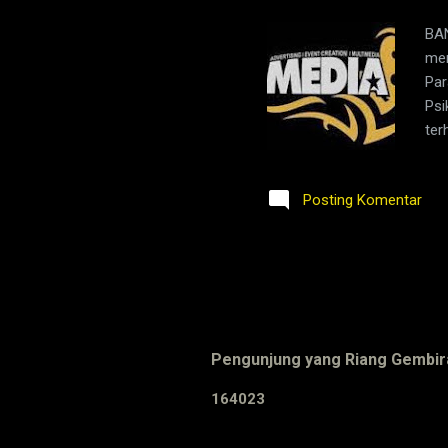
BAN
men
Par
Psi
ter
Pes
081
Posting Komentar
per
bek
yan
Jam
Pengunjung yang Riang Gembir
1
6
4
0
2
3