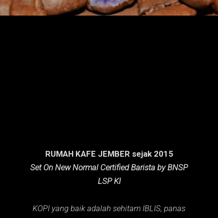
n
g
a
n
RUMAH KAFE JEMBER sejak 2015
Set On New Normal Certified Barista by BNSP
LSP KI
KOPI yang baik adalah sehitam IBLIS,
panas