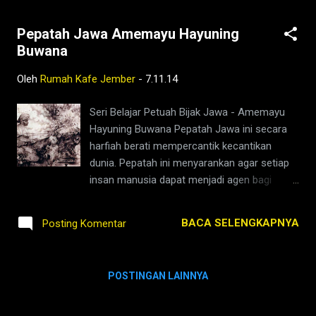
Pepatah Jawa Amemayu Hayuning
Buwana
Oleh
Rumah Kafe Jember
-
7.11.14
Seri Belajar Petuah Bijak Jawa - Amemayu
Hayuning Buwana Pepatah Jawa ini secara
harfiah berati mempercantik kecantikan
dunia. Pepatah ini menyarankan agar setiap
insan manusia dapat menjadi agen bagi
tujuan itu. Bukan hanya mempercantik atau
membuat indah kondisi dunia dalam
BACA SELENGKAPNYA
Posting Komentar
pengertian lahir batin, namun juga bisa
membuat hayu dalam pengertian rahayu
’selamat’ dan sejahtera. Dengan demikian
POSTINGAN LAINNYA
pepatah ini sebenarnya ingin menyatakan
bahwa alangkah indah, selamat, cantik, dan
eloknya kehidupan di dunia ini jika manusia