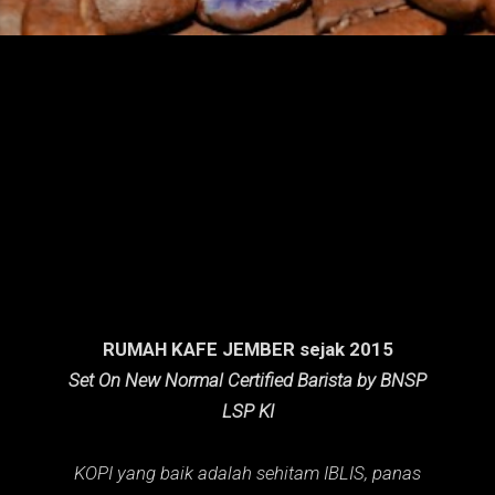
n
g
a
n
RUMAH KAFE JEMBER sejak 2015
Set On New Normal Certified Barista by BNSP
LSP KI
KOPI yang baik adalah sehitam IBLIS,
panas