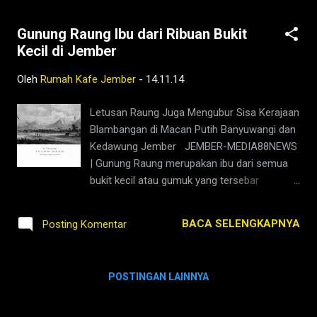
Gunung Raung Ibu dari Ribuan Bukit
Kecil di Jember
Oleh
Rumah Kafe Jember
-
14.11.14
Letusan Raung Juga Mengubur Sisa Kerajaan
Blambangan di Macan Putih Banyuwangi dan
Kedawung Jember JEMBER-MEDIA88NEWS
| Gunung Raung merupakan ibu dari semua
bukit kecil atau gumuk yang tersebar
seantero kabupaten Jember. Hasil letusan
purba Raung yang sampai saat ini
BACA SELENGKAPNYA
Posting Komentar
merupakan salah satu gunung berapi paling
aktif di Jawa, membentuk ribuan formasi
bukit atau gumuk yang berjumlah ribuan di
POSTINGAN LAINNYA
kabupaten Jember. Kondisi ini hampir sama
dan bisa ditemui di Tasikmalaya di sekitar
Gunung Galunggung. Hanya dua gunung