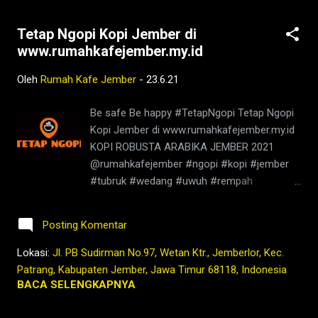
Tetap Ngopi Kopi Jember di
www.rumahkafejember.my.id
Oleh
Rumah Kafe Jember
-
23.6.21
Be safe Be happy #TetapNgopi Tetap Ngopi
Kopi Jember di www.rumahkafejember.my.id
KOPI ROBUSTA ARABIKA JEMBER 2021
@rumahkafejember #ngopi #kopi #jember
#tubruk #wedang #uwuh #rempah
#jemberhits #ngopimalam #coffee
#ngopisiang #pecintakopi #penikmatkopi
Posting Komentar
#kopihijau #kopienak #coffeetime
#coffeeaddict #ngopisore #rokenrol
Lokasi:
Jl. PB Sudirman No.97, Wetan Ktr., Jemberlor, Kec.
#coffeebeans #coffeelovers #instagood
Patrang, Kabupaten Jember, Jawa Timur 68118, Indonesia
#barista #coffeeholic #kopilokal
BACA SELENGKAPNYA
#photooftheday #TetapProtokolNewNormal
#JanganNulari #JanganKetularan ngopi,kedai