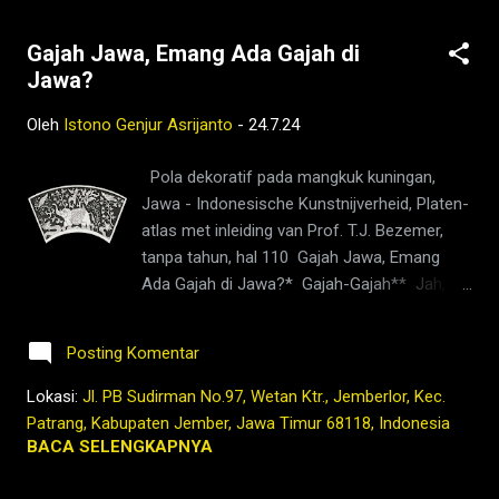
Gajah Jawa, Emang Ada Gajah di
Jawa?
Oleh
Istono Genjur Asrijanto
-
24.7.24
Pola dekoratif pada mangkuk kuningan,
Jawa - Indonesische Kunstnijverheid, Platen-
atlas met inleiding van Prof. T.J. Bezemer,
tanpa tahun, hal 110 Gajah Jawa, Emang
Ada Gajah di Jawa?* Gajah-Gajah** Jah,
gajah, mrene tak kandhanijah Mripat kaya
laron, siyung loro Kuping gedhe Kathik
Posting Komentar
nganggo tlale Buntut cilik tansah kopat-
kapit Sikil kaya bumbung Mung mlakumu
Lokasi:
Jl. PB Sudirman No.97, Wetan Ktr., Jemberlor, Kec.
megal-megol **Tembang Dolanan-Sebuah
Patrang, Kabupaten Jember, Jawa Timur 68118, Indonesia
Refleksi Filosofi Jawa, Umi Farida, dkk., Balai
BACA SELENGKAPNYA
Bahasa Jawa Tengah, 2016 Ini adalah
tembang yang biasa dilantunkan di