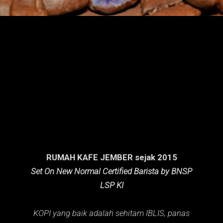
n
g
a
n
RUMAH KAFE JEMBER sejak 2015
Set On New Normal Certified Barista by BNSP
LSP KI
KOPI yang baik adalah sehitam IBLIS,
panas