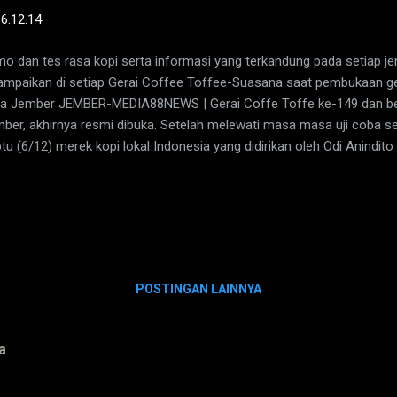
-
6.12.14
o dan tes rasa kopi serta informasi yang terkandung pada setiap jeni
ampaikan di setiap Gerai Coffee Toffee-Suasana saat pembukaan g
a Jember JEMBER-MEDIA88NEWS | Gerai Coffe Toffe ke-149 dan berl
ber, akhirnya resmi dibuka. Setelah melewati masa masa uji coba s
tu (6/12) merek kopi lokal Indonesia yang didirikan oleh Odi Anindito
ai melayani pecinta kopi di kota Jember. Menurut Mika Affandy, Publ
ager PT. Coffee Toffee Indonesia, pihaknya secara konsisten me
gkonsumsi biji kopi yang berkualitas bagi para pecinta dan penikma
uk mengkampanyekan YES I Drink Indonesian Coffee, telah bergaung
gajak anda semua untuk turut serta menyuarakan kebanggaan dan ke
onesia yang berkualitas tinggi," papar Mika Affa...
POSTINGAN LAINNYA
a