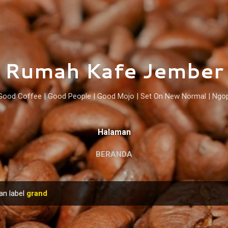
Langsung ke konten utama
Rumah Kafe Jember
Good Coffee | Good People | Good Mojo | Set On New Normal | Ngo
Halaman
BERANDA
an label
grand