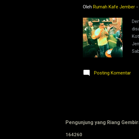
Oleh
Rumah Kafe Jember
Dem
dis
Kot
Jem
Sab
mul
Man
Posting Komentar
men
unt
men
Ind
Pengunjung yang Riang Gembir
1
6
4
2
6
0