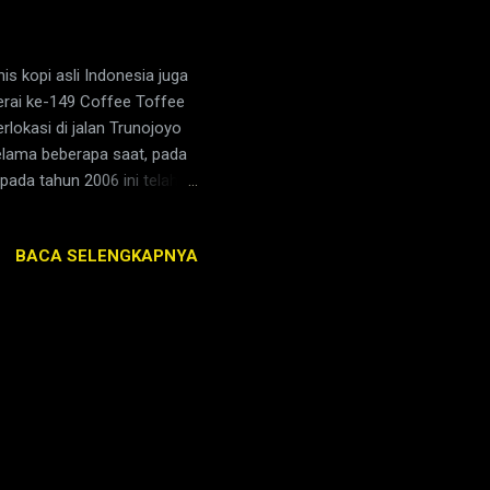
s kopi asli Indonesia juga
erai ke-149 Coffee Toffee
okasi di jalan Trunojoyo
elama beberapa saat, pada
 pada tahun 2006 ini telah
ic Relation & Promotion
ngusung kampanye untuk
BACA SELENGKAPNYA
t kopi. "Semangat kami
 di kota Jember dan kami
cintaan pada kopi asli