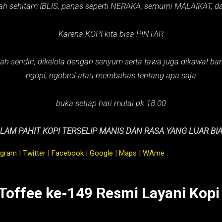
ah sehitam IBLIS,
panas seperti NERAKA,
semurni MALAIKAT,
d
Karena KOPI kita bisa PINTAR
ah sendiri, dikelola dengan senyum serta tawa juga dikawal baris
ngopi, ngobrol atau membahas tentang apa saja
buka setiap hari mulai pk 18.00
LAM PAHIT KOPI TERSELIP MANIS DAN RASA YANG LUAR BI
agram
|
Twitter
|
Facebook
|
Google
|
Maps
|
WAme
 Toffee ke-149 Resmi Layani Kopi