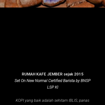
n
g
a
n
RUMAH KAFE JEMBER sejak 2015
Set On New Normal Certified Barista by BNSP
LSP KI
KOPI yang baik adalah sehitam IBLIS,
panas